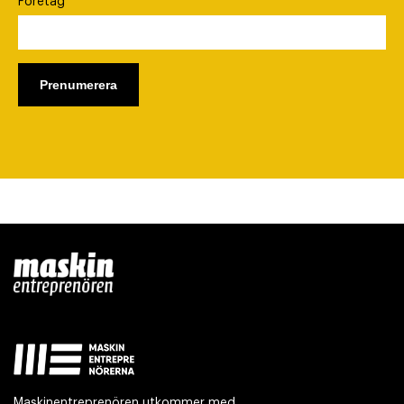
Företag
Maskinentreprenören utkommer med