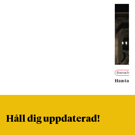
Branschnyt
Han tar 
Håll dig uppdaterad!