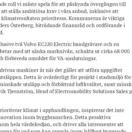
de roll vi måste spela för att påskynda övergången till
r att ställa ambitiösa krav i våra anbud, inklusive att
tt klimatresultaten prioriteras. Kommunerna är viktiga
ders Österberg, biträdande finansråd och ordförande i
d.
klusive två Volvo EC230 Electric bandgrävare och en
rbetar med att sänka marknivån, schakta ut cirka 68 000
och förbereda området för VA-anslutningar.
drivna maskiner är när det gäller att utföra uppgifter
läppen. Detta är ovärderligt för projekt i stadsmiljö för
minskade utsläpp och förbättrad luftkvalitet, samt minsk
drik Tjernström, Head of Electromobility Solutions Sales 
riterar klimat i upphandlingen, inspirerar det inte
innovation inom byggbranschen. Detta proaktiva
nom hela värdekedjan, och driver alla intressenter att