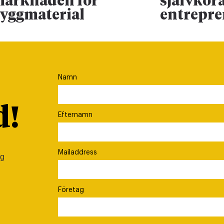
arknaden för
självkör
yggmaterial
entrepr
Namn
d!
Efternamn
Mailaddress
ig
Företag