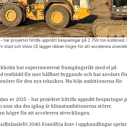
– har projektet hittills uppnått besparingar på 2 759 ton koldioxid.
m stad och Volvo CE lägger ribban högre för att accelerera utveckli
kholm har experimenterat framgångsrikt med el på
nd testbädd för mer hållbart byggande och har använts fö
prenörer för den nya tekniken. Nu höjs ambitionerna för
rjan av 2025 – har projektet hittills uppnått besparingar 
en som ska dra igång är klimatambitionerna större.
n högre för att accelerera utvecklingen.
ilbränslefri 2040. Fossilfria krav i upphandlingar spelar