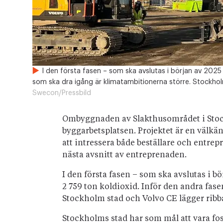
I den första fasen – som ska avslutas i början av 2025 
som ska dra igång är klimatambitionerna större. Stockhol
Swecon/Pressbild
Ombyggnaden av Slakthusområdet i Stoc
byggarbetsplatsen. Projektet är en välkä
att intressera både beställare och entre
nästa avsnitt av entreprenaden.
I den första fasen – som ska avslutas i bö
2 759 ton koldioxid. Inför den andra fas
Stockholm stad och Volvo CE lägger ribba
Stockholms stad har som mål att vara foss