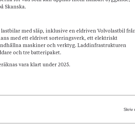
nserna för vad som kan uppnås inom hållbart byggande,
på Skanska.
lastbilar med släp, inklusive en eldriven Volvolastbil frå
ns med ett eldrivet sorteringsverk, ett elektriskt
ndhållna maskiner och verktyg. Laddinfrastrukturen
dare och tre batteripaket.
räknas vara klart under 2025.
Skriv 