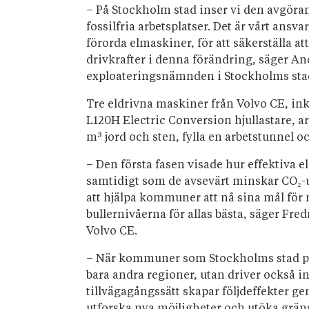
– På Stockholm stad inser vi den avgöran
fossilfria arbetsplatser. Det är vårt ansva
förorda elmaskiner, för att säkerställa a
drivkrafter i denna förändring, säger An
exploateringsnämnden i Stockholms sta
Tre eldrivna maskiner från Volvo CE, in
L120H Electric Conversion hjullastare, a
m³ jord och sten, fylla en arbetstunnel 
– Den första fasen visade hur effektiva el
samtidigt som de avsevärt minskar CO₂-uts
att hjälpa kommuner att nå sina mål för 
bullernivåerna för allas bästa, säger Fre
Volvo CE.
– När kommuner som Stockholms stad prio
bara andra regioner, utan driver också 
tillvägagångssätt skapar följdeffekter ge