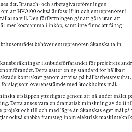
anses det. Bransch- och arbetsgivareföreningen
 att HVO100 också är fossilfritt och entreprenörer i
tällarna vill. Den förflyttningen går att göra utan att
är mer kostsamma i inköp, samt inte finns att få tag i
lakthusområdet behöver entreprenören Skanska ta in
kansberäkningar i anbudsförfarandet för projektets and
genomförandet. Detta sätter en ny standard för hållbart
äkrade kontraktet genom att visa på hållbarhetsresultat,
ett förslag som överensstämde med Stockholms mål.
t minska utsläppen ytterligare genom att nå under målet p
ing. Detta anses vara en dramatisk minskning av de 11 til
e projekt och till och med lägre än Skanskas eget mål på 
peglar också snabba framsteg inom elektrisk maskinteknik