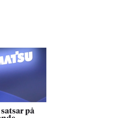
satsar på
Konsultjätte väx