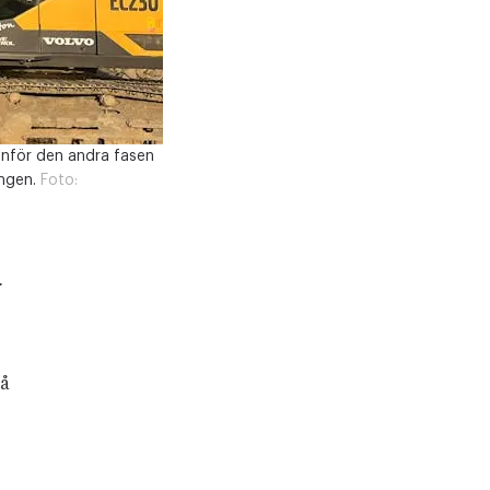
 Inför den andra fasen
ngen.
Foto:
r
på