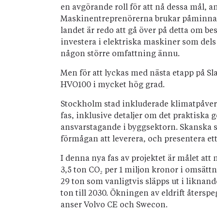
en avgörande roll för att nå dessa mål, 
Maskinentreprenörerna brukar påminna om
landet är redo att gå över på detta om bes
investera i elektriska maskiner som dels 
någon större omfattning ännu.
Men för att lyckas med nästa etapp på S
HVO100 i mycket hög grad.
Stockholm stad inkluderade klimatpåver
fas, inklusive detaljer om det praktiska 
ansvarstagande i byggsektorn. Skanska s
förmågan att leverera, och presentera 
I denna nya fas av projektet är målet at
3,5 ton CO₂ per 1 miljon kronor i omsättn
29 ton som vanligtvis släpps ut i liknand
ton till 2030. Ökningen av eldrift åters
anser Volvo CE och Swecon.