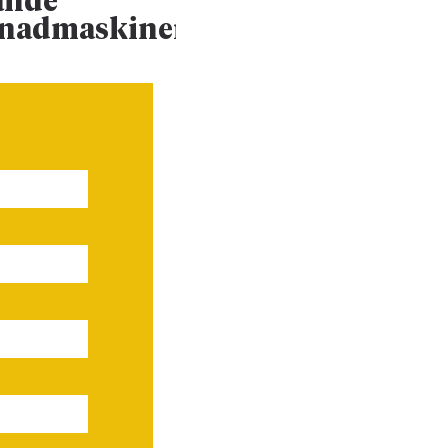
ande
ännu mer
enadmaskiner