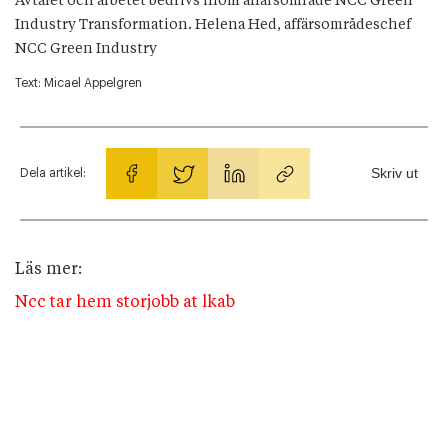
Avtalet och arbetet bedrivs inom affärsområde NCC Green
Industry Transformation. Helena Hed, affärsområdeschef
NCC Green Industry
Text:
Micael Appelgren
Skriv ut
Dela artikel:
Läs mer:
Ncc tar hem storjobb at lkab