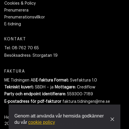
Cookies & Policy
Prenumerera
Prenumerationsvillkor
E-tidning
KONTAKT
Tel:
08-762 70 65
Besöksadress:
Storgatan 19
FAKTURA
ME Tidningen AB
E-faktura Format:
Svefaktura 1.0
Tekniskt kuvert:
SBDH – ja
Mottagare:
Crediflow
Party och endpoint identifierare:
559300-7189
E-postadress
för pdf-fakturor
faktura.tidningen@me.se
Genom att använda vår hemsida godkänner
Hemsidan använder cookies.
Läs mer
du vår
cookie policy
2026
- Tidningen Maskinentreprenören