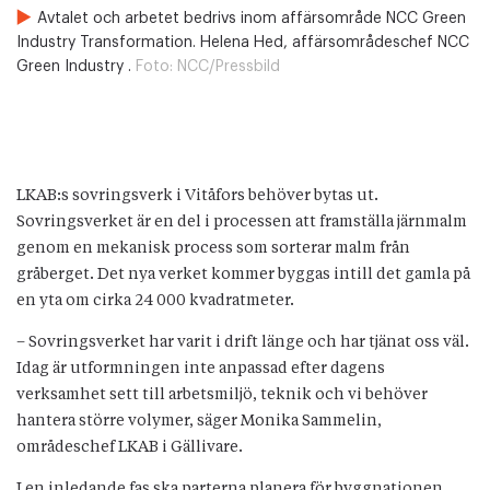
Avtalet och arbetet bedrivs inom affärsområde NCC Green
Industry Transformation. Helena Hed, affärsområdeschef NCC
Green Industry .
Foto:
NCC/Pressbild
LKAB:s sovringsverk i Vitåfors behöver bytas ut.
Sovringsverket är en del i processen att framställa järnmalm
genom en mekanisk process som sorterar malm från
gråberget. Det nya verket kommer byggas intill det gamla på
en yta om cirka 24 000 kvadratmeter.
– Sovringsverket har varit i drift länge och har tjänat oss väl.
Idag är utformningen inte anpassad efter dagens
verksamhet sett till arbetsmiljö, teknik och vi behöver
hantera större volymer, säger Monika Sammelin,
områdeschef LKAB i Gällivare.
I en inledande fas ska parterna planera för byggnationen