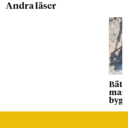
Andra läser
Bätt
mark
bygg