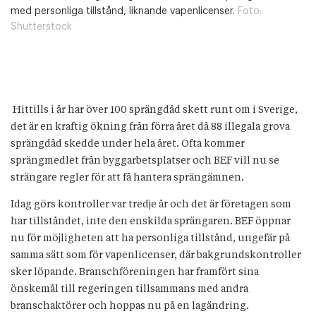
med personliga tillstånd, liknande vapenlicenser.
Foto:
Shutterstock
Hittills i år har över 100 sprängdåd skett runt om i Sverige,
det är en kraftig ökning från förra året då 88 illegala grova
sprängdåd skedde under hela året. Ofta kommer
sprängmedlet från byggarbetsplatser och BEF vill nu se
strängare regler för att få hantera sprängämnen.
Idag görs kontroller var tredje år och det är företagen som
har tillståndet, inte den enskilda sprängaren. BEF öppnar
nu för möjligheten att ha personliga tillstånd, ungefär på
samma sätt som för vapenlicenser, där bakgrundskontroller
sker löpande. Branschföreningen har framfört sina
önskemål till regeringen tillsammans med andra
branschaktörer och hoppas nu på en lagändring.