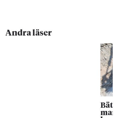
Andra läser
Bätt
mark