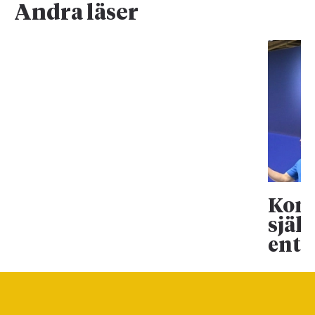
Andra läser
Koma
själ
entr