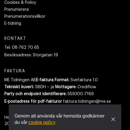
Cookies & Policy
Prenumerera
Prenumerationsvillkor
E-tidning
KONTAKT
Tel:
08-762 70 65
Besöksadress:
Storgatan 19
FAKTURA
ME Tidningen AB
E-faktura Format:
Svefaktura 1.0
Tekniskt kuvert:
SBDH – ja
Mottagare:
Crediflow
Party och endpoint identifierare:
559300-7189
E-postadress
för pdf-fakturor
faktura.tidningen@me.se
Genom att använda vår hemsida godkänner
Hemsidan använder cookies.
Läs mer
du vår
cookie policy
2026
- Tidningen Maskinentreprenören