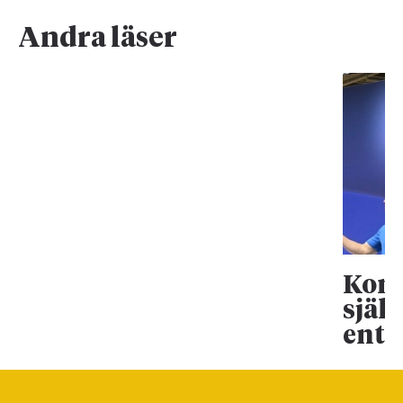
Andra läser
Koma
själ
entr