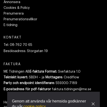
Annonsera
Cookies & Policy
Prenumerera
Prenumerationsvillkor
E-tidning
KONTAKT
Tel:
08-762 70 65
Besöksadress:
Storgatan 19
FAKTURA
ME Tidningen AB
E-faktura Format:
Svefaktura 1.0
Tekniskt kuvert:
SBDH – ja
Mottagare:
Crediflow
Party och endpoint identifierare:
559300-7189
E-postadress
för pdf-fakturor
faktura.tidningen@me.se
Genom att använda vår hemsida godkänner
Hemsidan använder cookies.
Läs mer
du vår
cookie policy