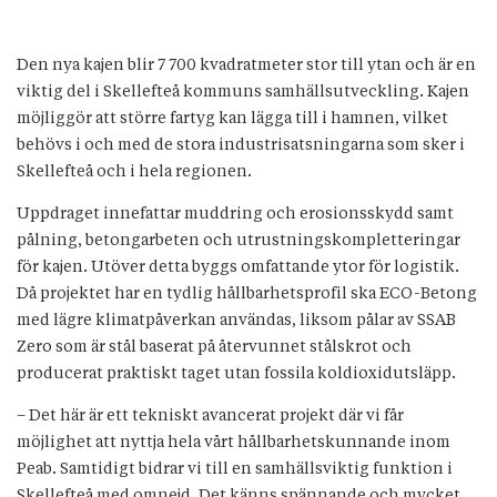
Den nya kajen blir 7 700 kvadratmeter stor till ytan och är en
viktig del i Skellefteå kommuns samhällsutveckling. Kajen
möjliggör att större fartyg kan lägga till i hamnen, vilket
behövs i och med de stora industrisatsningarna som sker i
Skellefteå och i hela regionen.
Uppdraget innefattar muddring och erosionsskydd samt
pålning, betongarbeten och utrustningskompletteringar
för kajen. Utöver detta byggs omfattande ytor för logistik.
Då projektet har en tydlig hållbarhetsprofil ska ECO-Betong
med lägre klimatpåverkan användas, liksom pålar av SSAB
Zero som är stål baserat på återvunnet stålskrot och
producerat praktiskt taget utan fossila koldioxidutsläpp.
– Det här är ett tekniskt avancerat projekt där vi får
möjlighet att nyttja hela vårt hållbarhetskunnande inom
Peab. Samtidigt bidrar vi till en samhällsviktig funktion i
Skellefteå med omnejd. Det känns spännande och mycket