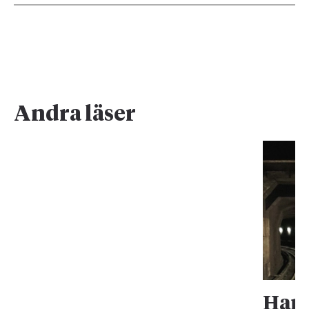
Andra läser
Han 