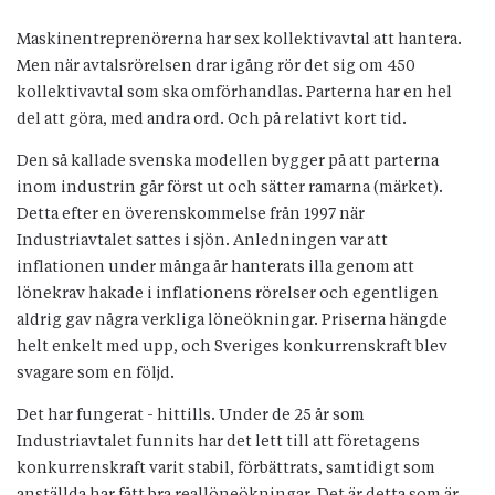
Maskinentreprenörerna har sex kollektivavtal att hantera.
Men när avtalsrörelsen drar igång rör det sig om 450
kollektivavtal som ska omförhandlas. Parterna har en hel
del att göra, med andra ord. Och på relativt kort tid.
Den så kallade svenska modellen bygger på att parterna
inom industrin går först ut och sätter ramarna (märket).
Detta efter en överenskommelse från 1997 när
Industriavtalet sattes i sjön. Anledningen var att
inflationen under många år hanterats illa genom att
lönekrav hakade i inflationens rörelser och egentligen
aldrig gav några verkliga löneökningar. Priserna hängde
helt enkelt med upp, och Sveriges konkurrenskraft blev
svagare som en följd.
Det har fungerat - hittills. Under de 25 år som
Industriavtalet funnits har det lett till att företagens
konkurrenskraft varit stabil, förbättrats, samtidigt som
anställda har fått bra reallöneökningar. Det är detta som är