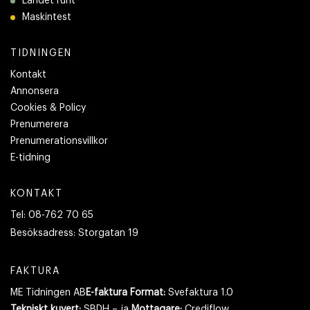
Landet runt
Maskintest
TIDNINGEN
Kontakt
Annonsera
Cookies & Policy
Prenumerera
Prenumerationsvillkor
E-tidning
KONTAKT
Tel:
08-762 70 65
Besöksadress:
Storgatan 19
FAKTURA
ME Tidningen AB
E-faktura Format:
Svefaktura 1.0
Tekniskt kuvert:
SBDH – ja
Mottagare:
Crediflow