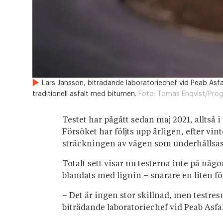
Lars Jansson, biträdande laboratoriechef vid Peab Asfa
traditionell asfalt med bitumen.
Foto:
Tomas Enqvist/Prog
Testet har pågått sedan maj 2021, alltså i
Försöket har följts upp årligen, efter vi
sträckningen av vägen som underhållsasf
Totalt sett visar nu testerna inte på nå
blandats med lignin – snarare en liten fö
– Det är ingen stor skillnad, men testre
biträdande laboratoriechef vid Peab Asfal