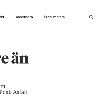
akt
Annonsera
Prenumerera
re än
som
 Peab Asfalt