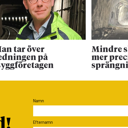
an tar över
Mindre 
edningen på
mer prec
yggföretagen
sprängn
Namn
d!
Efternamn