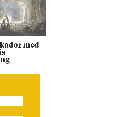
skador med
Upprustningen 
is
Dalabanan forts
ing