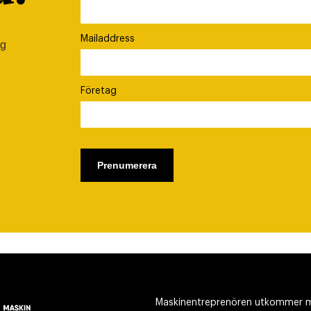
Mailaddress
ig
Företag
Maskinentreprenören utkommer m