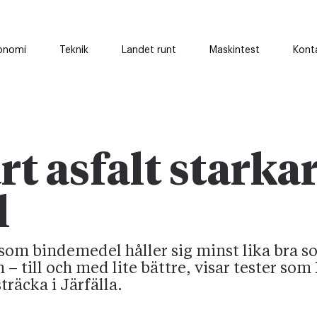
onomi
Teknik
Landet runt
Maskintest
Kont
t asfalt starka
l
som bindemedel håller sig minst lika bra 
– till och med lite bättre, visar tester som
träcka i Järfälla.