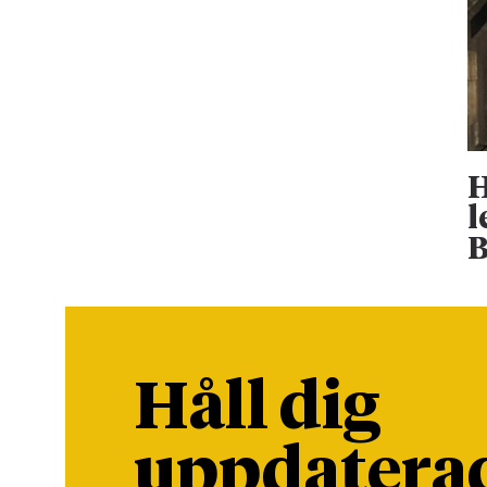
H
l
B
Håll dig
uppdatera