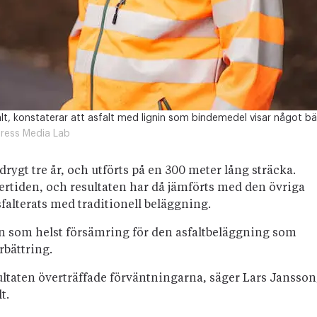
lt, konstaterar att asfalt med lignin som bindemedel visar något bä
ress Media Lab
 drygt tre år, och utförts på en 300 meter lång sträcka.
ntertiden, och resultaten har då jämförts med den övriga
alterats med traditionell beläggning.
gon som helst försämring för den asfaltbeläggning som
rbättring.
sultaten överträffade förväntningarna, säger Lars Jansson
t.