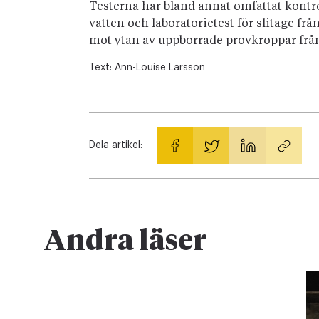
Testerna har bland annat omfattat kont
vatten och laboratorietest för slitage f
mot ytan av uppborrade provkroppar frå
Text:
Ann-Louise Larsson
Dela artikel:
Andra läser