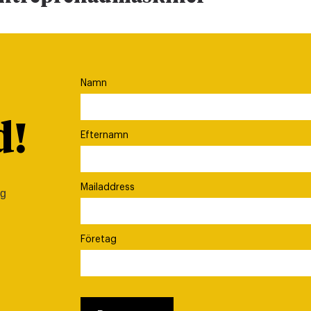
Namn
d!
Efternamn
Mailaddress
ig
Företag