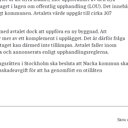
fte är att hyra lokaler, inte uppförandet av den nya
get i lagen om offentlig upphandling (LOU). Det innebä
igt kommunen. Avtalets värde uppgår till cirka 307
med avtalet dock att uppföra en ny byggnad. Att
mer av ett komplement i upplägget. Det är därför fråga
get kan därmed inte tillämpas. Avtalet faller inom
s och annonserats enligt upphandlingsreglerna.
ingsrätten i Stockholm ska besluta att Nacka kommun sk
sskadeavgift för att ha genomfört en otillåten
Skriv 