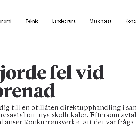
onomi
Teknik
Landet runt
Maskintest
Kont
rde fel vid
prenad
ig till en otillåten direktupphandling i 
esavtal om nya skollokaler. Eftersom avta
l anser Konkurrensverket att det var fråga