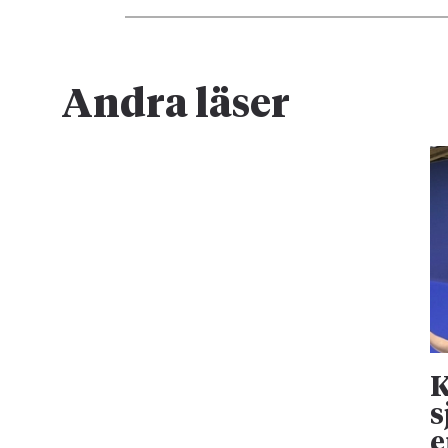
Andra läser
K
s
e