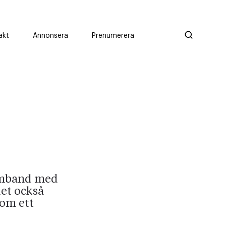
akt
Annonsera
Prenumerera
samband med
let också
 om ett