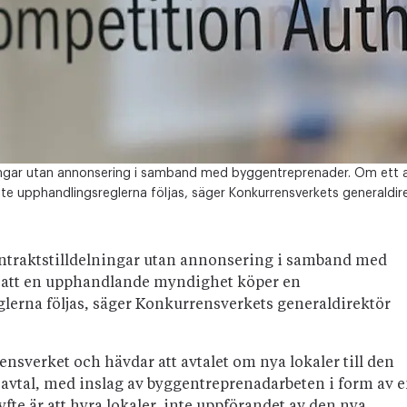
ningar utan annonsering i samband med byggentreprenader. Om ett a
upphandlingsreglerna följas, säger Konkurrensverkets generaldire
ontraktstilldelningar utan annonsering i samband med
r att en upphandlande myndighet köper en
erna följas, säger Konkurrensverkets generaldirektör
verket och hävdar att avtalet om nya lokaler till den
vtal, med inslag av byggentreprenadarbeten i form av 