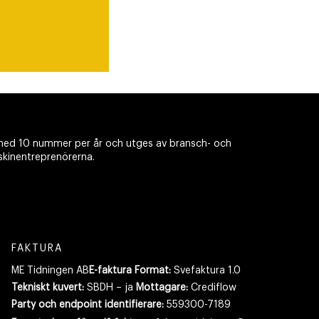
ed 10 nummer per år och utges av bransch- och
skinentreprenörerna.
FAKTURA
ME Tidningen AB
E-faktura Format:
Svefaktura 1.0
Tekniskt kuvert:
SBDH – ja
Mottagare:
Crediflow
Party och endpoint identifierare:
559300-7189