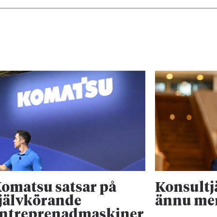
omatsu satsar på
Konsultj
jälvkörande
ännu me
ntreprenadmaskiner