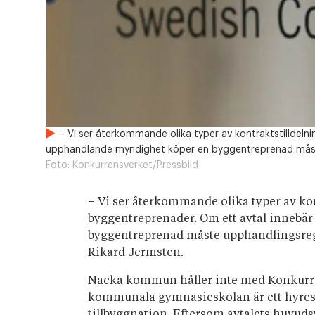
– Vi ser återkommande olika typer av kontraktstilldel
upphandlande myndighet köper en byggentreprenad måste 
Foto:
Konkurrensverket/Pressbild
– Vi ser återkommande olika typer av k
byggentreprenader. Om ett avtal innebä
byggentreprenad måste upphandlingsregl
Rikard Jermsten.
Nacka kommun håller inte med Konkurrens
kommunala gymnasieskolan är ett hyresa