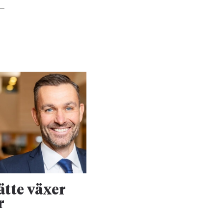
ätte växer
Stort markjobb f
r
försvaret rullar 