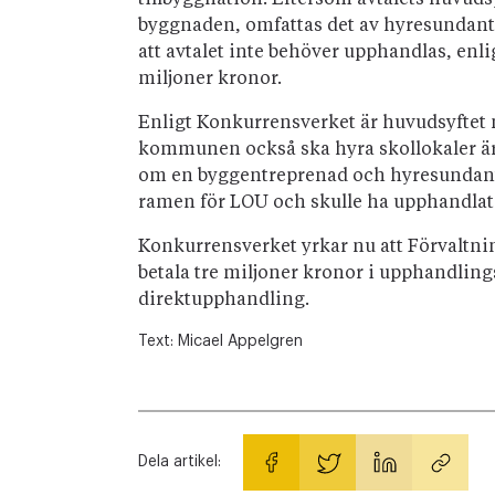
tillbyggnation. Eftersom avtalets huvudsy
byggnaden, omfattas det av hyresundanta
att avtalet inte behöver upphandlas, enl
miljoner kronor.
Enligt Konkurrensverket är huvudsyftet 
kommunen också ska hyra skollokaler är 
om en byggentreprenad och hyresundanta
ramen för LOU och skulle ha upphandlat
Konkurrensverket yrkar nu att Förvaltn
betala tre miljoner kronor i upphandling
direktupphandling.
Text:
Micael Appelgren
Dela artikel: