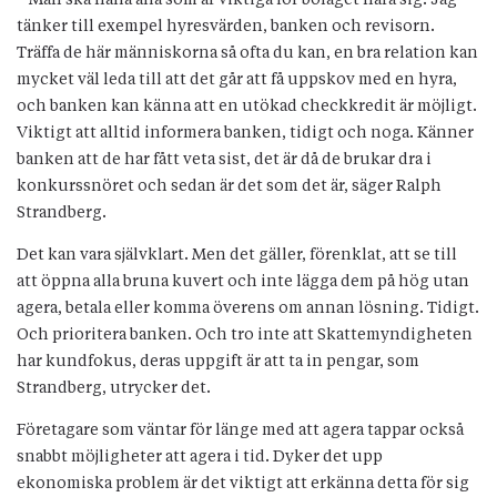
tänker till exempel hyresvärden, banken och revisorn.
Träffa de här människorna så ofta du kan, en bra relation kan
mycket väl leda till att det går att få uppskov med en hyra,
och banken kan känna att en utökad checkkredit är möjligt.
Viktigt att alltid informera banken, tidigt och noga. Känner
banken att de har fått veta sist, det är då de brukar dra i
konkurssnöret och sedan är det som det är, säger Ralph
Strandberg.
Det kan vara självklart. Men det gäller, förenklat, att se till
att öppna alla bruna kuvert och inte lägga dem på hög utan
agera, betala eller komma överens om annan lösning. Tidigt.
Och prioritera banken. Och tro inte att Skattemyndigheten
har kundfokus, deras uppgift är att ta in pengar, som
Strandberg, utrycker det.
Företagare som väntar för länge med att agera tappar också
snabbt möjligheter att agera i tid. Dyker det upp
ekonomiska problem är det viktigt att erkänna detta för sig