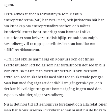
agera.
Terra Advokat är
den advokatbyrå som Maskin-
entreprenörerna (ME) har avtal med, och juristerna här har
bra kunskap om entreprenadbranschen och möter
kunder/klienter kontinuerligt som hamnat i olika
situationer som kräver juridisk hjälp. En sak som Ralph
Strandberg vill ta upp speciellt är det som handlar om
ställföreträdaransvar.
– I fall det skulle närma sig en konkurs och det finns
skatteskulder i ett bolag som har förfallit och det sedan blir
konkurs, så måste man förstå att detta blir skulder som
styrelsen sedan ska betala med sina redan skattade pengar.
Man kan med fog säga att det då bli tre gånger så dyrt, och
det kan bli väldigt tungt att komma igång ingen med den
typen av skulder, säger Strandberg.
Nu är det hög tid att genomlysa företaget och alla relationer
man har. Konkurserna i byggbranschen är just nu de högsta