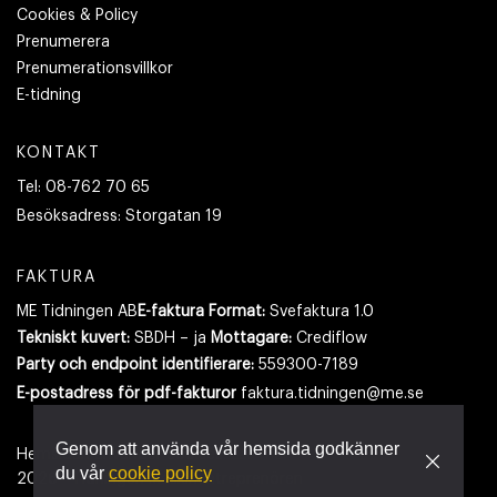
Cookies & Policy
Prenumerera
Prenumerationsvillkor
E-tidning
KONTAKT
Tel:
08-762 70 65
Besöksadress:
Storgatan 19
FAKTURA
ME Tidningen AB
E-faktura Format:
Svefaktura 1.0
Tekniskt kuvert:
SBDH – ja
Mottagare:
Crediflow
Party och endpoint identifierare:
559300-7189
E-postadress
för pdf-fakturor
faktura.tidningen@me.se
Genom att använda vår hemsida godkänner
Hemsidan använder cookies.
Läs mer
du vår
cookie policy
2026
- Tidningen Maskinentreprenören