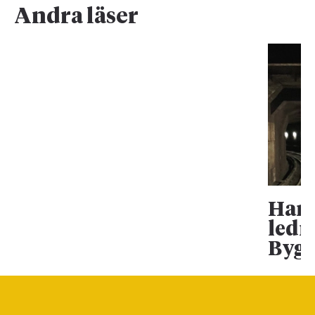
Andra läser
Han 
ledn
Bygg