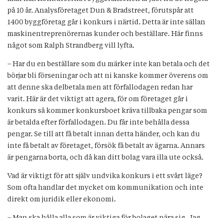
på 10 år. Analysföretaget Dun & Bradstreet, förutspår att
1400 byggföretag går i konkurs i närtid. Detta är inte sällan
maskinentreprenörernas kunder och beställare. Här finns
något som Ralph Strandberg vill lyfta.
– Har du en beställare som du märker inte kan betala och det
börjar bli förseningar och att ni kanske kommer överens om
att denne ska delbetala men att förfallodagen redan har
varit. Här är det viktigt att agera, för om företaget går i
konkurs så kommer konkursboet kräva tillbaka pengar som
är betalda efter förfallodagen. Du får inte behålla dessa
pengar. Se till att få betalt innan detta händer, och kan du
inte få betalt av företaget, försök få betalt av ägarna. Annars
är pengarna borta, och då kan ditt bolag vara illa ute också.
Vad är viktigt för att själv undvika konkurs i ett svårt läge?
Som ofta handlar det mycket om kommunikation och inte
direkt om juridik eller ekonomi.
– Man ska hålla alla som är viktiga för bolaget nära sig. Jag