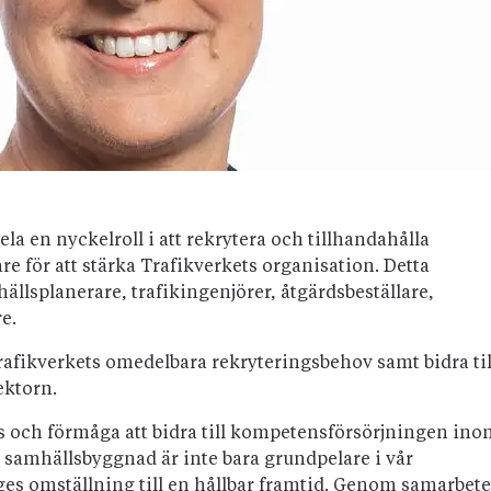
a en nyckelroll i att rekrytera och tillhandahålla
 för att stärka Trafikverkets organisation. Detta
llsplanerare, trafikingenjörer, åtgärdsbeställare,
e.
e Trafikverkets omedelbara rekryteringsbehov samt bidra til
ektorn.
s och förmåga att bidra till kompetensförsörjningen ino
h samhällsbyggnad är inte bara grundpelare i vår
es omställning till en hållbar framtid. Genom samarbete