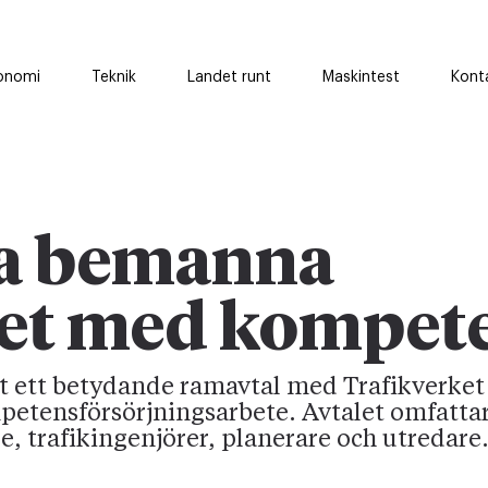
onomi
Teknik
Landet runt
Maskintest
Kont
ka bemanna
ket med kompet
at ett betydande ramavtal med Trafikverket
etensförsörjningsarbete. Avtalet omfatta
e, trafikingenjörer, planerare och utredare