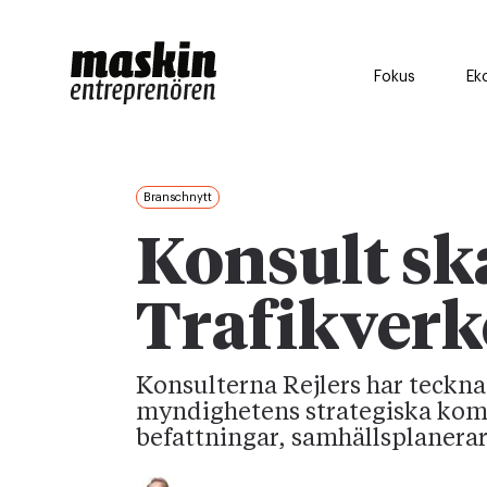
Fokus
Ek
Branschnytt
Konsult s
Trafikver
Konsulterna Rejlers har teckn
myndighetens strategiska komp
befattningar, samhällsplanerar