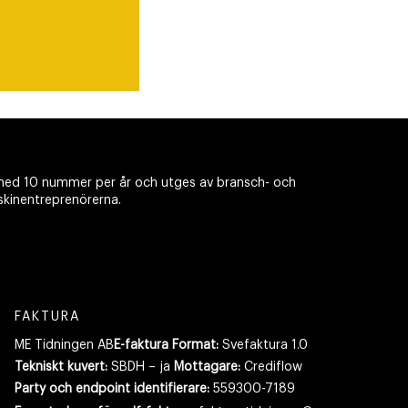
ed 10 nummer per år och utges av bransch- och
skinentreprenörerna.
FAKTURA
ME Tidningen AB
E-faktura Format:
Svefaktura 1.0
Tekniskt kuvert:
SBDH – ja
Mottagare:
Crediflow
Party och endpoint identifierare:
559300-7189