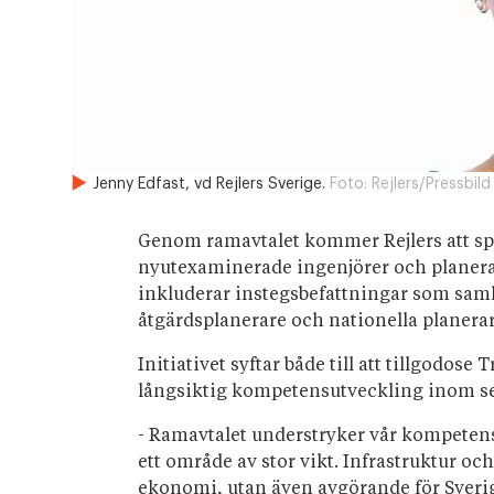
Jenny Edfast, vd Rejlers Sverige.
Foto:
Rejlers/Pressbild
Genom ramavtalet kommer Rejlers att spel
nyutexaminerade ingenjörer och planerare
inkluderar instegsbefattningar som samhä
åtgärdsplanerare och nationella planerar
Initiativet syftar både till att tillgodos
långsiktig kompetensutveckling inom s
- Ramavtalet understryker vår kompeten
ett område av stor vikt. Infrastruktur oc
ekonomi, utan även avgörande för Sverig