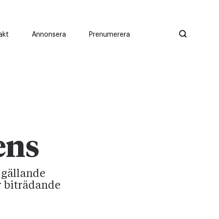
akt
Annonsera
Prenumerera
ens
 gällande
r biträdande
.