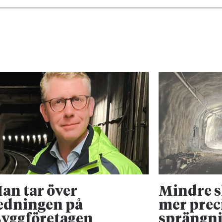
an tar över
Mindre 
edningen på
mer prec
yggföretagen
sprängn