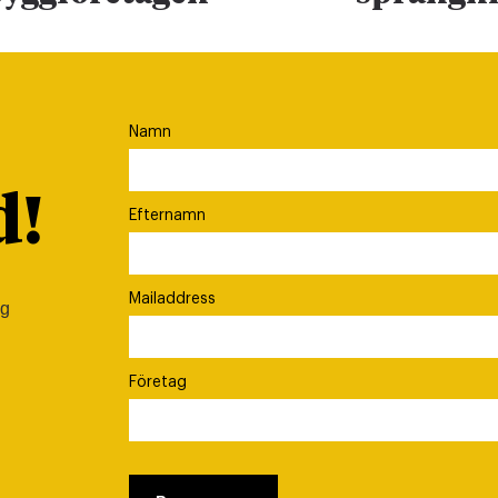
Namn
d!
Efternamn
Mailaddress
ig
Företag