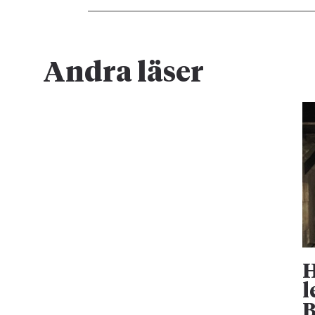
Andra läser
H
l
B