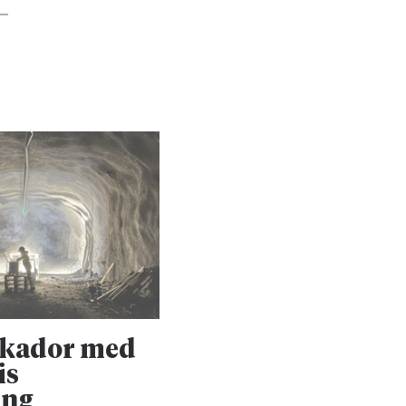
skador med
Upprustningen 
is
Dalabanan forts
ing