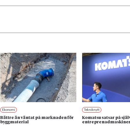
Ekonomi
Tekniknytt
Bättre än väntat på marknaden för
Komatsu satsar på sjä
byggmaterial
entreprenadmaskine