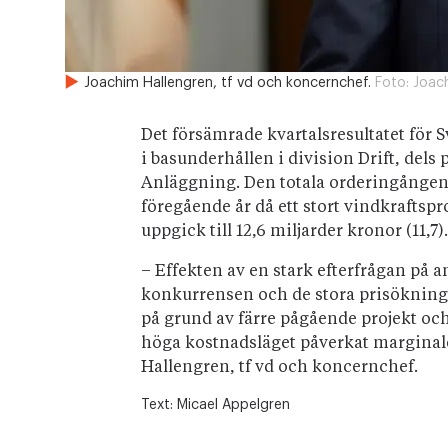
Joachim Hallengren, tf vd och koncernchef.
Foto:
Joach
Det försämrade kvartalsresultatet för 
i basunderhållen i division Drift, del
Anläggning. Den totala orderingången u
föregående år då ett stort vindkraftspr
uppgick till 12,6 miljarder kronor (11,7).
– Effekten av en stark efterfrågan p
konkurrensen och de stora prisökningar
på grund av färre pågående projekt oc
höga kostnadsläget påverkat marginale
Hallengren, tf vd och koncernchef.
Text:
Micael Appelgren