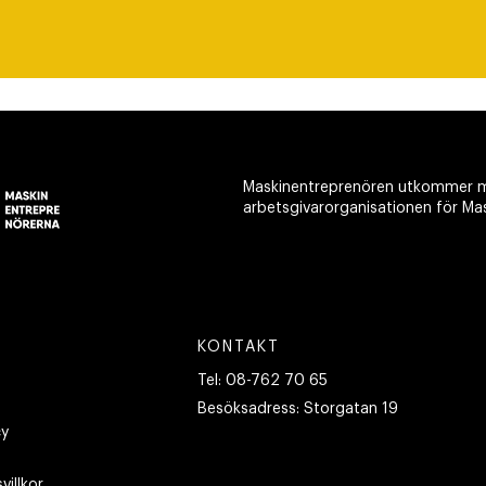
Maskinentreprenören utkommer m
arbetsgivarorganisationen för Ma
KONTAKT
Tel:
08-762 70 65
Besöksadress:
Storgatan 19
cy
villkor