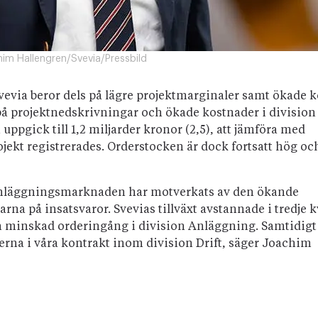
im Hallengren/Svevia/Pressbild
Svevia beror dels på lägre projektmarginaler samt ökade 
s på projektnedskrivningar och ökade kostnader i division
ppgick till 1,2 miljarder kronor (2,5), att jämföra med
ojekt registrerades. Orderstocken är dock fortsatt hög oc
å anläggningsmarknaden har motverkats av den ökande
na på insatsvaror. Svevias tillväxt avstannade i tredje k
h minskad orderingång i division Anläggning. Samtidigt
rna i våra kontrakt inom division Drift, säger Joachim