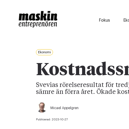
Fokus
Ek
Ekonomi
Kostnadssm
Svevias rörelseresultat för tred
sämre än förra året. Ökade kos
Micael Appelgren
Publicerad:
2023-10-27