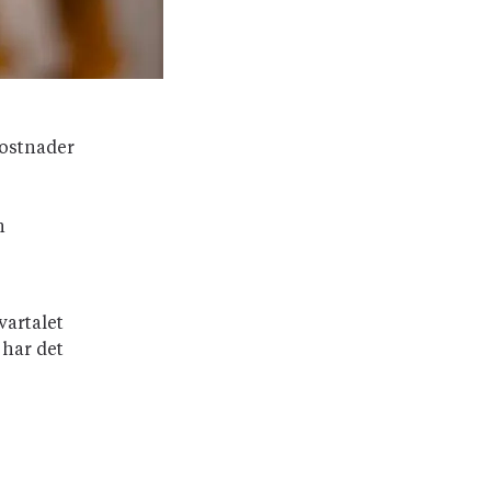
kostnader
h
vartalet
 har det