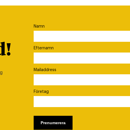
Namn
d!
Efternamn
Mailaddress
ig
Företag