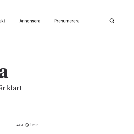
akt
Annonsera
Prenumerera
a
är klart
1 min
Lästid: