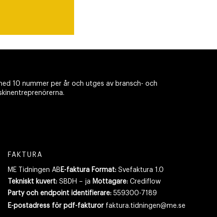
ed 10 nummer per år och utges av bransch- och
skinentreprenörerna.
FAKTURA
ME Tidningen AB
E-faktura Format:
Svefaktura 1.0
Tekniskt kuvert:
SBDH – ja
Mottagare:
Crediflow
Party och endpoint identifierare:
559300-7189
E-postadress
för pdf-fakturor
faktura.tidningen@me.se