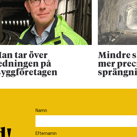
an tar över
Mindre 
edningen på
mer prec
yggföretagen
sprängn
Namn
d!
Efternamn