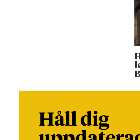
H
l
B
Håll dig
uppdatera