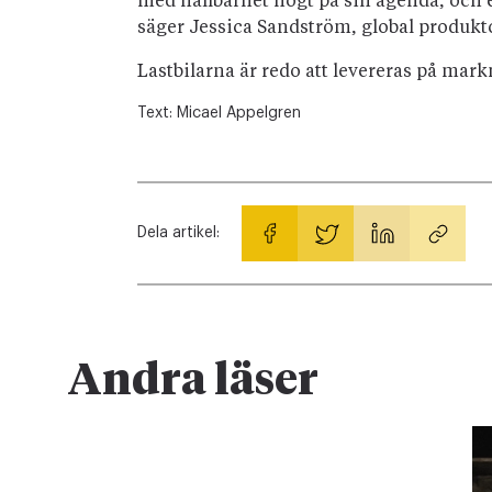
med hållbarhet högt på sin agenda, och er
säger Jessica Sandström, global produkt
Lastbilarna är redo att levereras på mar
Text:
Micael Appelgren
Dela artikel:
Andra läser