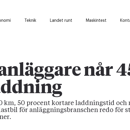
onomi
Teknik
Landet runt
Maskintest
Kont
 anläggare når 4
laddning
0 km, 50 procent kortare laddningstid och 
lastbil för anläggningsbranschen redo för s
ner.