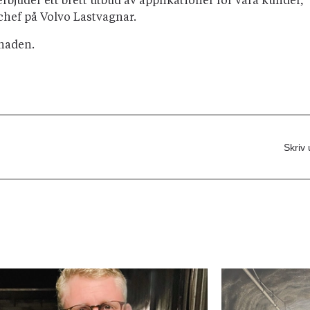
bjuder ett brett utbud av applikationer för våra kunder,
chef på Volvo Lastvagnar.
knaden.
Skriv 