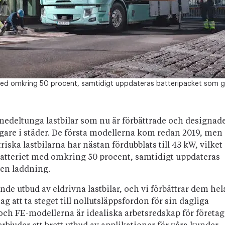
med omkring 50 procent, samtidigt uppdateras batteripacket som g
medeltunga lastbilar som nu är förbättrade och designad
ggare i städer. De första modellerna kom redan 2019, men
iska lastbilarna har nästan fördubblats till 43 kW, vilket
batteriet med omkring 50 procent, samtidigt uppdateras
 en laddning.
de utbud av eldrivna lastbilar, och vi förbättrar dem hel
tag att ta steget till nollutsläppsfordon för sin dagliga
ch FE-modellerna är idealiska arbetsredskap för företag