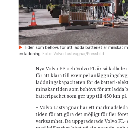
Tiden som behövs för att ladda batteriet är minskat 
en laddning.
Foto:
Volvo Lastvagnar/Pressbild
Nya Volvo FE och Volvo FL är så kallade 
för att klara till exempel anläggningsby
laddningskapaciteten för de batteri-elektr
minskar tiden som behövs för att ladda 
batteripacket som ger upp till 450 km på
– Volvo Lastvagnar har ett marknadsledan
tiden för att göra det möjligt för fler före
verksamhet. De uppgraderade Volvo FL- o