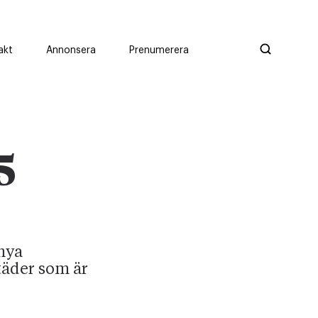
akt
Annonsera
Prenumerera
5
nya
täder som är