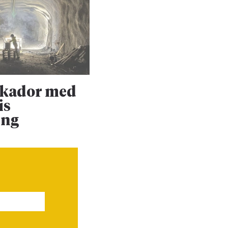
skador med
Upprustningen 
is
Dalabanan forts
ing