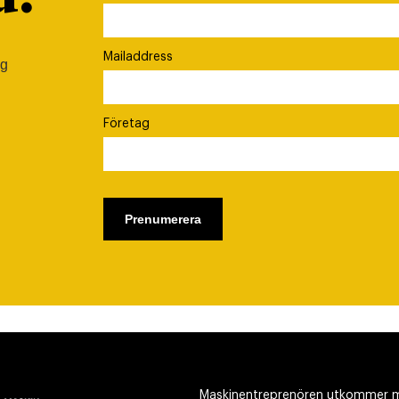
Mailaddress
ig
Företag
Maskinentreprenören utkommer m