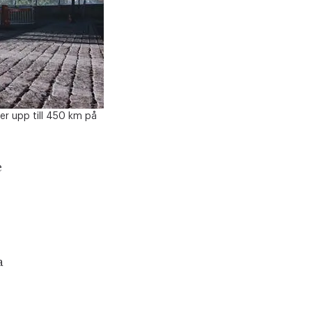
er upp till 450 km på
e
a