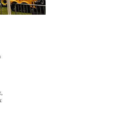
m
t,
x