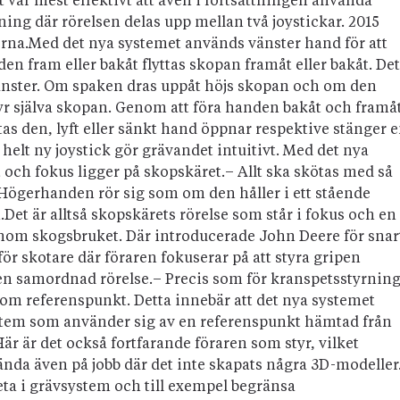
t var mest effektivt att även i fortsättningen använda
ng där rörelsen delas upp mellan två joystickar. 2015
déerna.Med det nya systemet används vänster hand för att
n fram eller bakåt flyttas skopan framåt eller bakåt. Det
 vänster. Om spaken dras uppåt höjs skopan och om den
yr själva skopan. Genom att föra handen bakåt och framå
tas den, lyft eller sänkt hand öppnar respektive stänger 
helt ny joystick gör grävandet intuitivt. Med det nya
och fokus ligger på skopskäret.– Allt ska skötas med så
 Högerhanden rör sig som om den håller i ett stående
Det är alltså skopskärets rörelse som står i fokus och en
nom skogsbruket. Där introducerade John Deere för snar
för skotare där föraren fokuserar på att styra gripen
l en samordnad rörelse.– Precis som för kranspetsstyrnin
om referenspunkt. Detta innebär att det nya systemet
system som använder sig av en referenspunkt hämtad från
är är det också fortfarande föraren som styr, vilket
ända även på jobb där det inte skapats några 3D-modeller
beta i grävsystem och till exempel begränsa