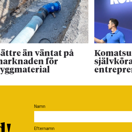
ättre än väntat på
Komatsu 
arknaden för
självkör
yggmaterial
entrepr
Namn
d!
Efternamn