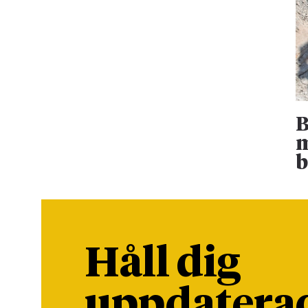
B
m
b
Håll dig
uppdatera