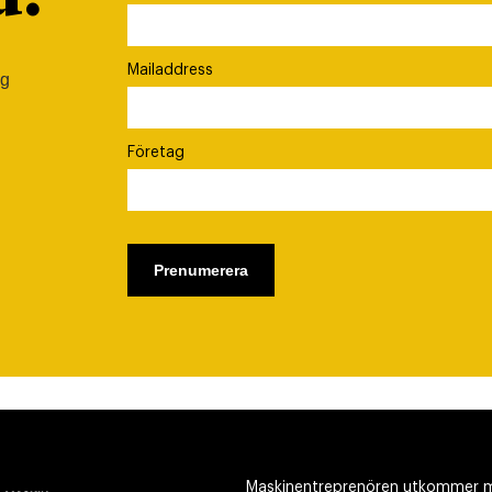
Mailaddress
ig
Företag
Maskinentreprenören utkommer m