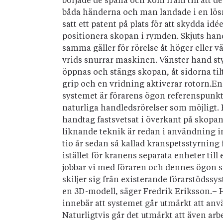
började de spåna och kom fram till att de
båda händerna och man landade i en lösni
satt ett patent på plats för att skydda i
positionera skopan i rymden. Skjuts hande
samma gäller för rörelse åt höger eller
vrids snurrar maskinen. Vänster hand st
öppnas och stängs skopan, åt sidorna til
grip och en vridning aktiverar rotorn.En 
systemet är förarens ögon referenspunkt 
naturliga handledsrörelser som möjligt.
handtag fastsvetsat i överkant på skopan.
liknande teknik är redan i användning i
tio år sedan så kallad kranspetsstyrning 
istället för kranens separata enheter til
jobbar vi med föraren och dennes ögon s
skiljer sig från existerande förarstöds
en 3D-modell, säger Fredrik Eriksson.– H
innebär att systemet går utmärkt att anv
Naturligtvis går det utmärkt att även ar