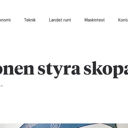
onomi
Teknik
Landet runt
Maskintest
Kont
ionen styra skop
.