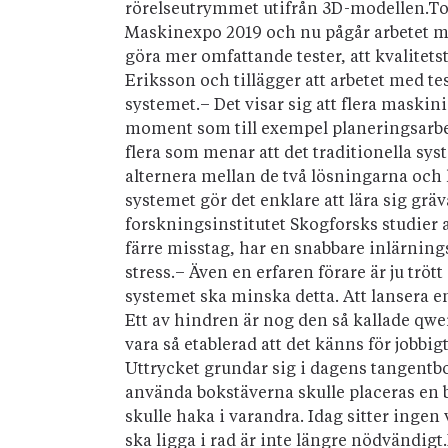
rörelseutrymmet utifrån 3D-modellen.Too
Maskinexpo 2019 och nu pågår arbetet med
göra mer omfattande tester, att kvalitets
Eriksson och tillägger att arbetet med t
systemet.– Det visar sig att flera maskinis
moment som till exempel planeringsarbet
flera som menar att det traditionella syst
alternera mellan de två lösningarna och 
systemet gör det enklare att lära sig grä
forskningsinstitutet Skogforsks studier 
färre misstag, har en snabbare inlärnin
stress.– Även en erfaren förare är ju trött
systemet ska minska detta. Att lansera 
Ett av hindren är nog den så kallade qwe
vara så etablerad att det känns för jobbig
Uttrycket grundar sig i dagens tangentb
använda bokstäverna skulle placeras en b
skulle haka i varandra. Idag sitter inge
ska ligga i rad är inte längre nödvändi