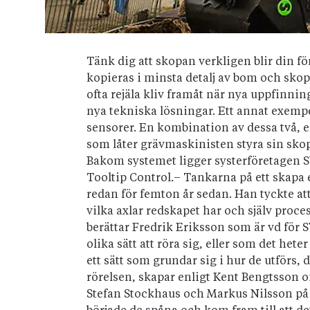
Tänk dig att skopan verkligen blir din f
kopieras i minsta detalj av bom och skop
ofta rejäla kliv framåt när nya uppfinni
nya tekniska lösningar. Ett annat exempel
sensorer. En kombination av dessa två, e
som låter grävmaskinisten styra sin skop
Bakom systemet ligger systerföretagen S
Tooltip Control.– Tankarna på ett skapa 
redan för femton år sedan. Han tyckte at
vilka axlar redskapet har och själv proce
berättar Fredrik Eriksson som är vd för 
olika sätt att röra sig, eller som det hete
ett sätt som grundar sig i hur de utförs, 
rörelsen, skapar enligt Kent Bengtsson on
Stefan Stockhaus och Markus Nilsson på 