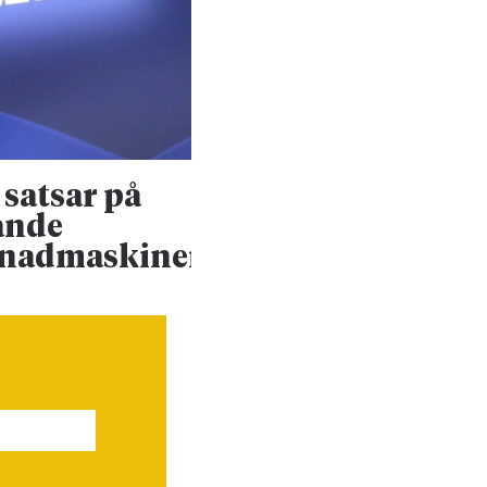
satsar på
Konsultjätte väx
ande
ännu mer
enadmaskiner