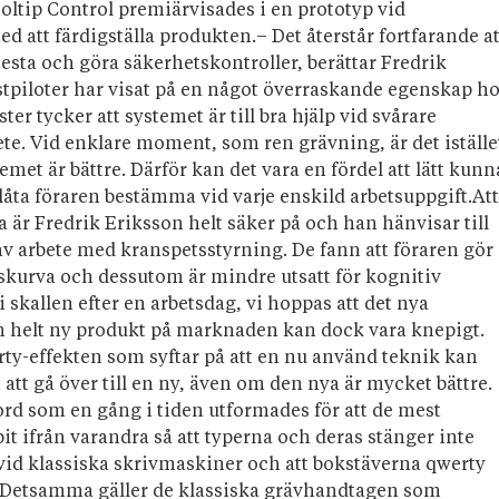
ltip Control premiärvisades i en prototyp vid
 att färdigställa produkten.– Det återstår fortfarande at
testa och göra säkerhetskontroller, berättar Fredrik
estpiloter har visat på en något överraskande egenskap h
ter tycker att systemet är till bra hjälp vid svårare
e. Vid enklare moment, som ren grävning, är det iställe
emet är bättre. Därför kan det vara en fördel att lätt kunn
låta föraren bestämma vid varje enskild arbetsuppgift.Att
va är Fredrik Eriksson helt säker på och han hänvisar till
av arbete med kranspetsstyrning. De fann att föraren gör
gskurva och dessutom är mindre utsatt för kognitiv
 i skallen efter en arbetsdag, vi hoppas att det nya
en helt ny produkt på marknaden kan dock vara knepigt.
rty-effekten som syftar på att en nu använd teknik kan
t att gå över till en ny, även om den nya är mycket bättre.
ord som en gång i tiden utformades för att de mest
it ifrån varandra så att typerna och deras stänger inte
n vid klassiska skrivmaskiner och att bokstäverna qwerty
gt.Detsamma gäller de klassiska grävhandtagen som