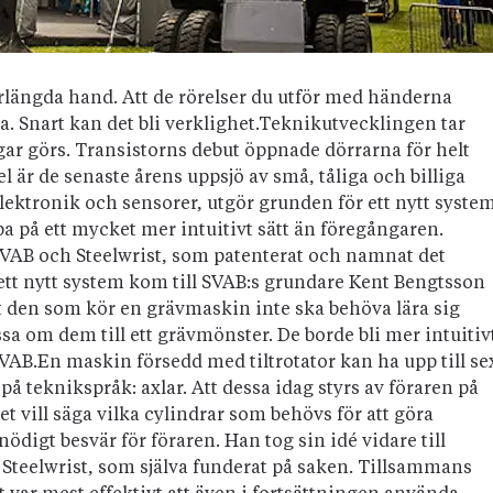
örlängda hand. Att de rörelser du utför med händerna
a. Snart kan det bli verklighet.Teknikutvecklingen tar
ngar görs. Transistorns debut öppnade dörrarna för helt
 är de senaste årens uppsjö av små, tåliga och billiga
lektronik och sensorer, utgör grunden för ett nytt syste
a på ett mycket mer intuitivt sätt än föregångaren.
VAB och Steelwrist, som patenterat och namnat det
ett nytt system kom till SVAB:s grundare Kent Bengtsson
t den som kör en grävmaskin inte ska behöva lära sig
ssa om dem till ett grävmönster. De borde bli mer intuitiv
SVAB.En maskin försedd med tiltrotator kan ha upp till se
r på teknikspråk: axlar. Att dessa idag styrs av föraren på
det vill säga vilka cylindrar som behövs för att göra
ödigt besvär för föraren. Han tog sin idé vidare till
Steelwrist, som själva funderat på saken. Tillsammans