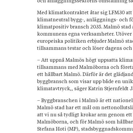
och anläggningssektorns omställning sk
Med klimatkontraktet åtar sig LFM30 att
klimatneutral bygg-, anläggnings- och för
klimatpositiv bransch 2035. Malmö stad åt
kommunens egna verksamheter. Utöver att
europeiska politiken erbjuder Malmö st
tillsammans testar och löser dagens o
– Att uppnå Malmös högt uppsatta klimatm
tillsammans med Malmöborna och företag
ett hållbart Malmö. Därför är det glädja
byggbransch som visar upp både en unik in
klimatavtryck,, säger Katrin Stjernfeld
– Byggbranschen i Malmö är ett nationel
Malmö stad har ett mål om nettonollutsläp
att vi nu så tydligt krokar arm genom et
Malmöborna, och för Malmö som hållbar s
Stefana Hoti (MP), stadsbyggnadskommu