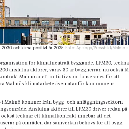
r 2030 och klimatpositivt år 2035.
Foto:
Apelöga/Pressbild/Malmö s
rganisation för klimatneutralt byggande, LFM30, teckna
200 anslutna aktörer, varav 50 är byggherrar, nu också få
ntrakt Malmö är ett initiativ som lanserades för att
era Malmös klimatarbete även utanför kommunens
äpp i Malmö kommer från bygg- och anläggningssektorn
lningsområde. Anslutna aktörer till LFM30 driver redan på
också tecknar ett klimatkontrakt innebär att det
serar på områden där samverkan behövs för att bygg-