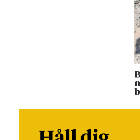
B
m
b
Håll dig