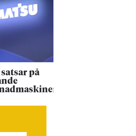
satsar på
Konsultjätte väx
ande
ännu mer
enadmaskiner