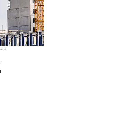
tad
r
r