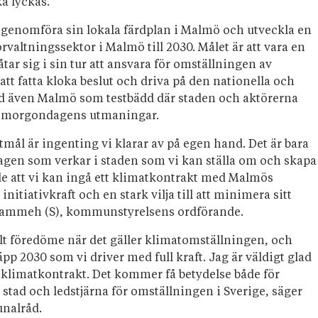
a lyckas.
 genomföra sin lokala färdplan i Malmö och utveckla en
valtningssektor i Malmö till 2030. Målet är att vara en
ar sig i sin tur att ansvara för omställningen av
 fatta kloka beslut och driva på den nationella och
ad även Malmö som testbädd där staden och aktörerna
ch morgondagens utmaningar.
ål är ingenting vi klarar av på egen hand. Det är bara
en som verkar i staden som vi kan ställa om och skapa
nde att vi kan ingå ett klimatkontrakt med Malmös
itiativkraft och en stark vilja till att minimera sitt
t Jammeh (S), kommunstyrelsens ordförande.
lt föredöme när det gäller klimatomställningen, och
p 2030 som vi driver med full kraft. Jag är väldigt glad
t klimatkontrakt. Det kommer få betydelse både för
tad och ledstjärna för omställningen i Sverige, säger
nalråd.