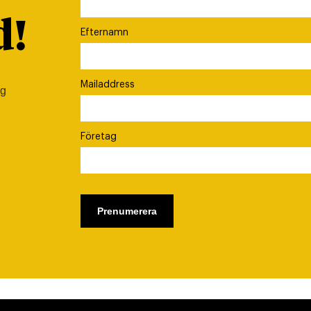
d!
Efternamn
Mailaddress
ig
Företag