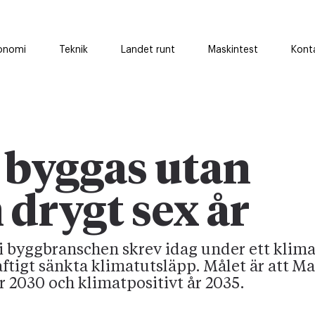
onomi
Teknik
Landet runt
Maskintest
Kont
 byggas utan
 drygt sex år
i byggbranschen skrev idag under ett klim
aftigt sänkta klimatutsläpp. Målet är att M
r 2030 och klimatpositivt år 2035.