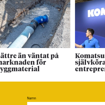
ättre än väntat på
Komatsu 
arknaden för
självkör
yggmaterial
entrepr
Namn