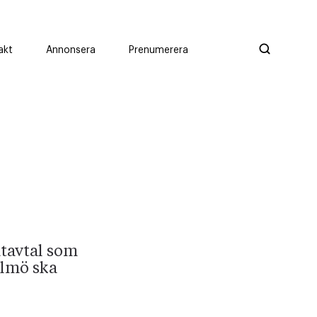
akt
Annonsera
Prenumerera
atavtal som
almö ska