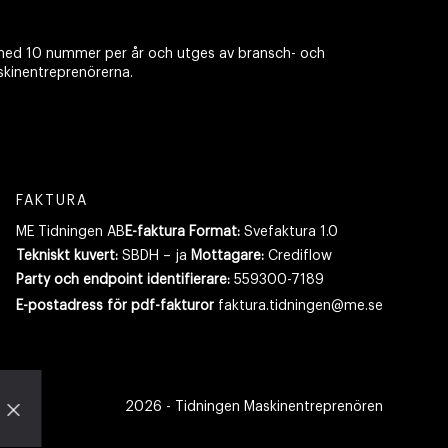
ed 10 nummer per år och utges av bransch- och
skinentreprenörerna.
FAKTURA
ME Tidningen AB
E-faktura Format:
Svefaktura 1.0
Tekniskt kuvert:
SBDH – ja
Mottagare:
Crediflow
Party och endpoint identifierare:
559300-7189
E-postadress
för pdf-fakturor
faktura.tidningen@me.se
2026
- Tidningen Maskinentreprenören