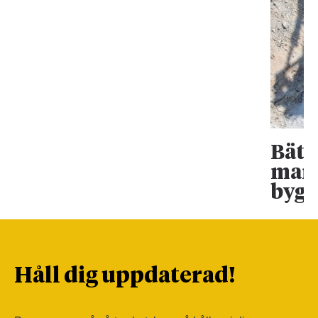
Bätt
mark
bygg
Håll dig uppdaterad!