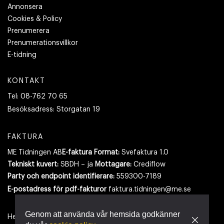
Annonsera
Cookies & Policy
Prenumerera
Prenumerationsvillkor
E-tidning
KONTAKT
Tel:
08-762 70 65
Besöksadress:
Storgatan 19
FAKTURA
ME Tidningen AB
E-faktura Format:
Svefaktura 1.0
Tekniskt kuvert:
SBDH – ja
Mottagare:
Crediflow
Party och endpoint identifierare:
559300-7189
E-postadress
för pdf-fakturor
faktura.tidningen@me.se
Genom att använda vår hemsida godkänner
Hemsidan använder cookies.
Läs mer