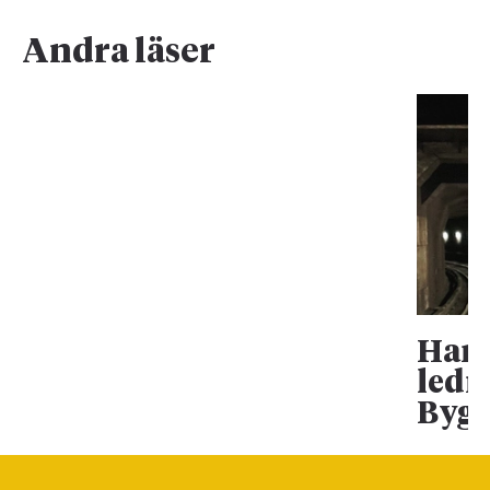
Andra läser
Han 
ledn
Bygg