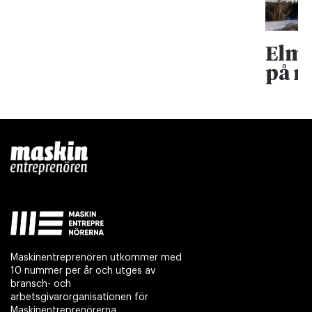
Elma
på rä
Maskinentreprenören utkommer med
10 nummer per år och utges av
bransch- och
arbetsgivarorganisationen för
Maskinentreprenörerna.