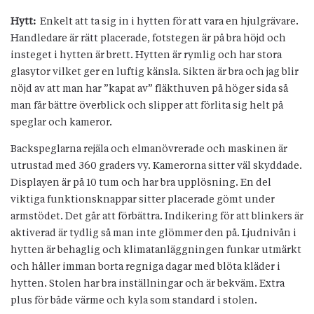
Hytt:
Enkelt att ta sig in i hytten för att vara en hjulgrävare.
Handledare är rätt placerade, fotstegen är på bra höjd och
insteget i hytten är brett. Hytten är rymlig och har stora
glasytor vilket ger en luftig känsla. Sikten är bra och jag blir
nöjd av att man har ”kapat av” fläkthuven på höger sida så
man får bättre överblick och slipper att förlita sig helt på
speglar och kameror.
Backspeglarna rejäla och elmanövrerade och maskinen är
utrustad med 360 graders vy. Kamerorna sitter väl skyddade.
Displayen är på 10 tum och har bra upplösning. En del
viktiga funktionsknappar sitter placerade gömt under
armstödet. Det går att förbättra. Indikering för att blinkers är
aktiverad är tydlig så man inte glömmer den på. Ljudnivån i
hytten är behaglig och klimatanläggningen funkar utmärkt
och håller imman borta regniga dagar med blöta kläder i
hytten. Stolen har bra inställningar och är bekväm. Extra
plus för både värme och kyla som standard i stolen.