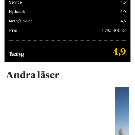
Service
4.5
Hydraulik
5.0
Motor/Drivlina
4,5
Pris
1 795 000 kr
4,9
Betyg
Andra läser