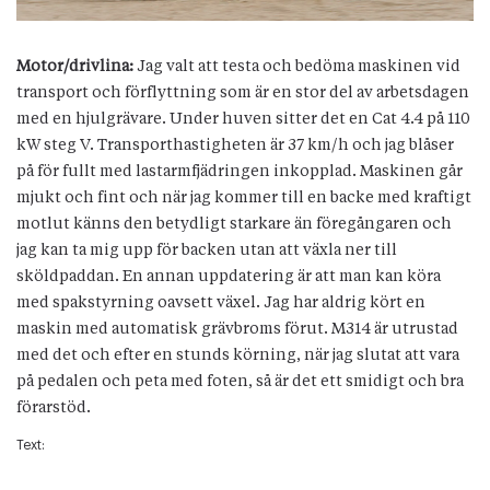
Motor/drivlina:
Jag valt att testa och bedöma maskinen vid
transport och förflyttning som är en stor del av arbetsdagen
med en hjulgrävare. Under huven sitter det en Cat 4.4 på 110
kW steg V. Transporthastigheten är 37 km/h och jag blåser
på för fullt med lastarmfjädringen inkopplad. Maskinen går
mjukt och fint och när jag kommer till en backe med kraftigt
motlut känns den betydligt starkare än föregångaren och
jag kan ta mig upp för backen utan att växla ner till
sköldpaddan. En annan uppdatering är att man kan köra
med spakstyrning oavsett växel. Jag har aldrig kört en
maskin med automatisk grävbroms förut. M314 är utrustad
med det och efter en stunds körning, när jag slutat att vara
på pedalen och peta med foten, så är det ett smidigt och bra
förarstöd.
Text: