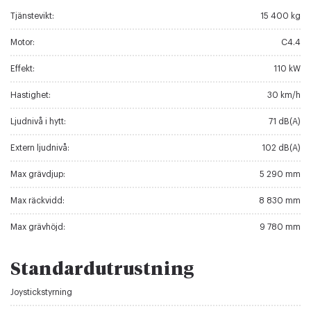
Tjänstevikt:
15 400 kg
Motor:
C4.4
Effekt:
110 kW
Hastighet:
30 km/h
Ljudnivå i hytt:
71 dB(A)
Extern ljudnivå:
102 dB(A)
Max grävdjup:
5 290 mm
Max räckvidd:
8 830 mm
Max grävhöjd:
9 780 mm
Standardutrustning
Joystickstyrning