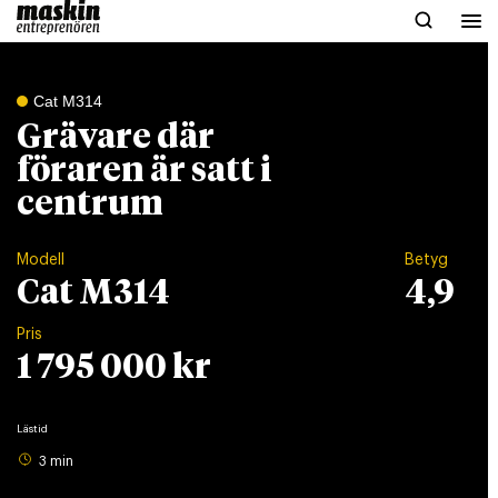
Cat M314
Grävare där
föraren är satt i
centrum
Modell
Betyg
Cat M314
4,9
Pris
1 795 000 kr
Lästid
3 min