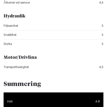
Åtkomst vid serivce
4,5
Hydraulik
Följsamhet
5
Snabbhet
5
Styrka
5
Motor/Drivlina
Transporthastighet
4,5
Summering
Hytt
4.8