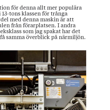
ion för denna allt mer populära
i 13-tons klassen för trånga
ördel med denna maskin är att
julen från förarplatsen. I andra
eksklass som jag spakat har det
 få samma överblick på närmiljön.