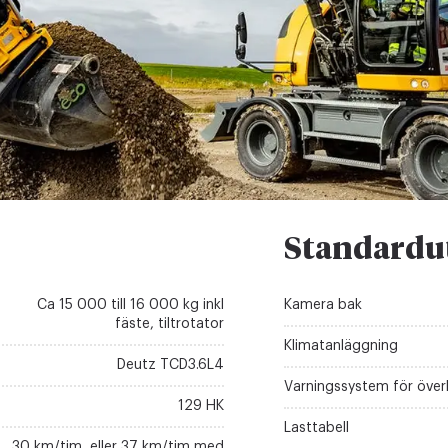
Standardu
Ca 15 000 till 16 000 kg inkl
Kamera bak
fäste, tiltrotator
Klimatanläggning
Deutz TCD3.6L4
Varningssystem för över
129 HK
Lasttabell
30 km/tim, eller 37 km/tim med