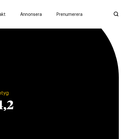
akt
Annonsera
Prenumerera
etyg
4,2