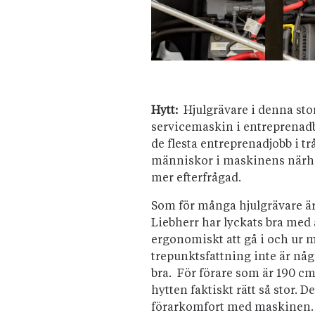
Hytt:
Hjulgrävare i denna stor
servicemaskin i entreprenadb
de flesta entreprenadjobb i 
människor i maskinens närhet
mer efterfrågad.
Som för många hjulgrävare är 
Liebherr har lyckats bra med a
ergonomiskt att gå i och ur 
trepunktsfattning inte är någr
bra. För förare som är 190 c
hytten faktiskt rätt så stor. De
förarkomfort med maskinen. B