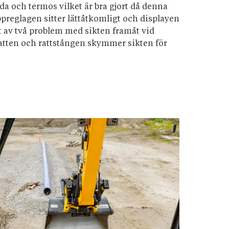
a och termos vilket är bra gjort då denna
appreglagen sitter lättåtkomligt och displayen
 Ett av två problem med sikten framåt vid
ratten och rattstången skymmer sikten för