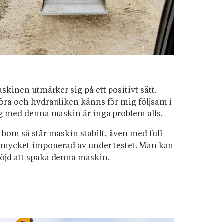
kinen utmärker sig på ett positivt sätt.
köra och hydrauliken känns för mig följsam i
g med denna maskin är inga problem alls.
h bom så står maskin stabilt, även med full
ev mycket imponerad av under testet. Man kan
 fröjd att spaka denna maskin.