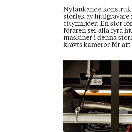
Nytänkande konstrukt
storlek av hjulgrävare 
citymiljöer. En stor f
föraren ser alla fyra h
maskiner i denna storl
krävts kameror för att