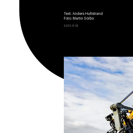
Text:
Anders Hultstrand
Foto:
Martin Sörbo
2021-11-15