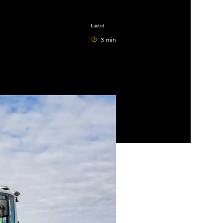
Lästid
3 min