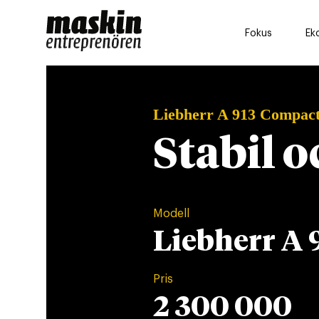
Fokus
Ek
Liebherr A 913 Compac
Stabil o
Modell
Liebherr A 
Pris
2 300 000