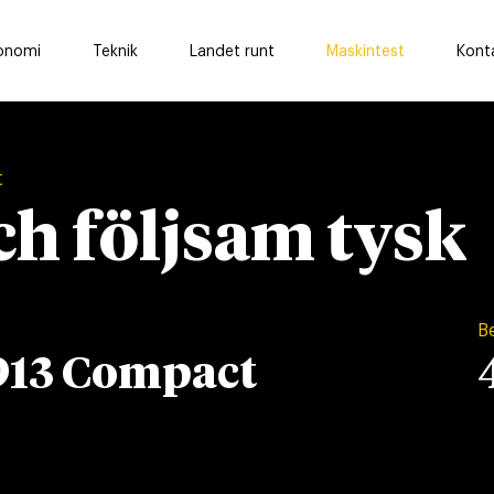
onomi
Teknik
Landet runt
Maskintest
Kont
t
ch följsam tysk
B
913 Compact