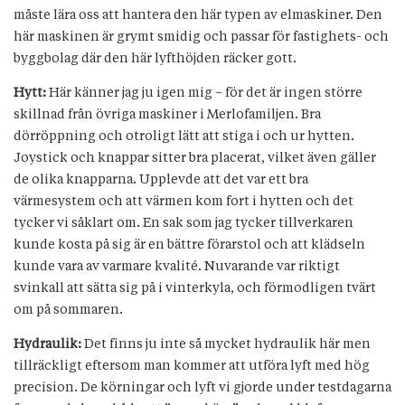
måste lära oss att hantera den här typen av elmaskiner. Den
här maskinen är grymt smidig och passar för fastighets- och
byggbolag där den här lyfthöjden räcker gott.
Hytt:
Här känner jag ju igen mig – för det är ingen större
skillnad från övriga maskiner i Merlofamiljen. Bra
dörröppning och otroligt lätt att stiga i och ur hytten.
Joystick och knappar sitter bra placerat, vilket även gäller
de olika knapparna. Upplevde att det var ett bra
värmesystem och att värmen kom fort i hytten och det
tycker vi såklart om. En sak som jag tycker tillverkaren
kunde kosta på sig är en bättre förarstol och att klädseln
kunde vara av varmare kvalité. Nuvarande var riktigt
svinkall att sätta sig på i vinterkyla, och förmodligen tvärt
om på sommaren.
Hydraulik:
Det finns ju inte så mycket hydraulik här men
tillräckligt eftersom man kommer att utföra lyft med hög
precision. De körningar och lyft vi gjorde under testdagarna