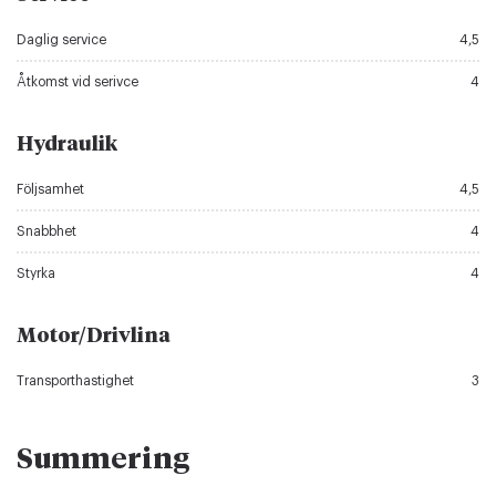
Daglig service
4,5
Åtkomst vid serivce
4
Hydraulik
Följsamhet
4,5
Snabbhet
4
Styrka
4
Motor/Drivlina
Transporthastighet
3
Summering