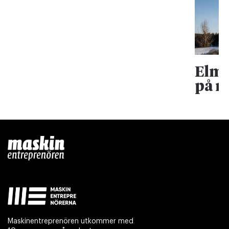
Elma
på rä
Maskinentreprenören utkommer med