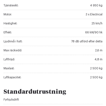
Tjänstevikt:
4 950 kg
Motor:
3 x Electrical
Hastighet:
25 km/h
Effekt:
66 kW/90 hk
Ljudnivå i hytt:
78 dB utförd efter detta
Max räckvidd:
2,6 m
Lyfthöjd:
4,8 m
Maxlast:
2 500 kg
Lyftkapacitet:
2 500 kg
Standardutrustning
Fyrhjulsdrift