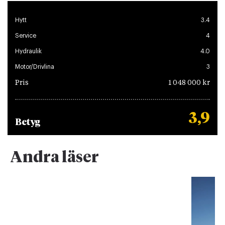
Hytt
3.4
Service
4
Hydraulik
4.0
Motor/Drivlina
3
Pris
1 048 000 kr
3,9
Betyg
Andra läser