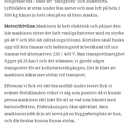
fungerade bra – både att ”smygköra” och snabblyfta.
Lyfthöjden är strax under fem meter och max lyft på hela 2
500 kg känns ju helt okej på en så liten maskin.
Motor/drivlina:
Maskinen är helt elektrisk och på just den
här maskinen sitter det helt vanliga batterier med en styrka
på 48 V och 960 Ah (alltså inga litium). Körtiden skall funka
upp till åtta timmar och laddningstid är beräknad till nio
timmar vid alternativen 220 / 400 V. Max transporthastighet
ligger på 25 km/t och det stämmer, vi gjorde några
transporter för att kolla batteriåtgången. Det är klart att
maskinen käkar mer ström vid transport.
Eftersom vi fick ett rätt bra snöfall under testet fick vi
svårare förhållanden vilket vi såg som positivt då vi kunde
pressa maskinen rätt hårt för att se vad som händer med
batterieffekten. Förbrukningen ökar självklart. Men
maskinens jobb är ju att serva på en byggarbetsplats av hus,
och där brukar kunna finnas ström.