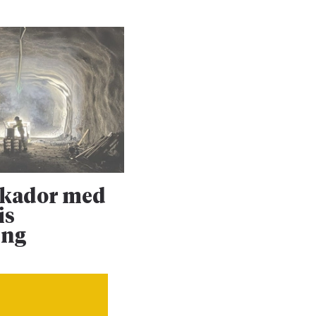
skador med
Upprustningen 
is
Dalabanan forts
ing