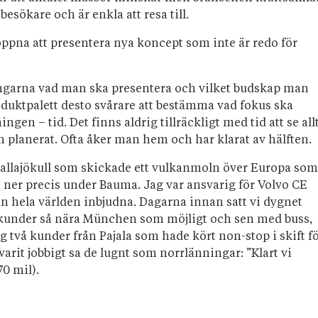
besökare och är enkla att resa till.
 öppna att presentera nya koncept som inte är redo för
ingarna vad man ska presentera och vilket budskap man
roduktpalett desto svårare att bestämma vad fokus ska
gen – tid. Det finns aldrig tillräckligt med tid att se all
planerat. Ofta åker man hem och har klarat av hälften.
jallajökull som skickade ett vulkanmoln över Europa som
des ner precis under Bauma. Jag var ansvarig för Volvo CE
n hela världen inbjudna. Dagarna innan satt vi dygnet
a kunder så nära München som möjligt och sen med buss,
ig två kunder från Pajala som hade kört non-stop i skift f
rit jobbigt sa de lugnt som norrlänningar: ”Klart vi
0 mil).