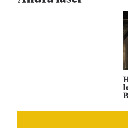
H
l
B