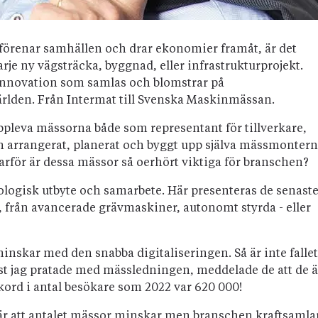
m förenar samhällen och drar ekonomier framåt, är det
e ny vägsträcka, byggnad, eller infrastrukturprojekt.
 innovation som samlas och blomstrar på
lden. Från Intermat till Svenska Maskinmässan.
uppleva mässorna både som representant för tillverkare,
h arrangerat, planerat och byggt upp själva mässmontern
arför är dessa mässor så oerhört viktiga för branschen?
nologisk utbyte och samarbete. Här presenteras de senast
från avancerade grävmaskiner, autonomt styrda - eller
inskar med den snabba digitaliseringen. Så är inte fallet
ist jag pratade med mässledningen, meddelade de att de ä
ekord i antal besökare som 2022 var 620 000!
se är att antalet mässor minskar men branschen kraftsamla