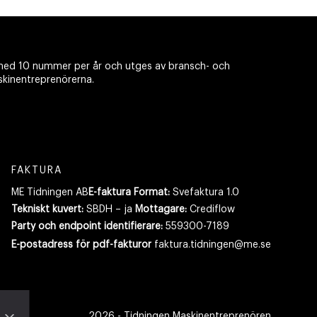
ed 10 nummer per år och utges av bransch- och
skinentreprenörerna.
FAKTURA
ME Tidningen AB
E-faktura Format:
Svefaktura 1.0
Tekniskt kuvert:
SBDH – ja
Mottagare:
Crediflow
Party och endpoint identifierare:
559300-7189
E-postadress
för pdf-fakturor
faktura.tidningen@me.se
2026
- Tidningen Maskinentreprenören