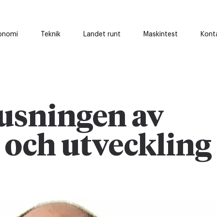
onomi
Teknik
Landet runt
Maskintest
Kont
jusningen av
 och utveckling