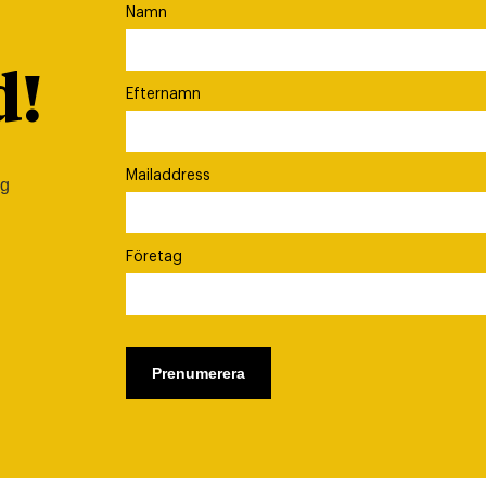
Namn
d!
Efternamn
Mailaddress
ig
Företag