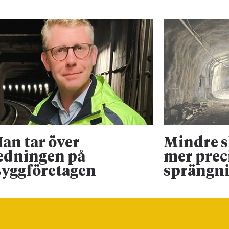
an tar över
Mindre 
edningen på
mer prec
yggföretagen
sprängn