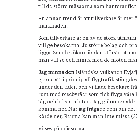
till de större mässorna som hanterar fler 
En annan trend är att tillverkare är mer
marknaden.
Som tillverkare är en av de stora utman
vill ge besökarna. Ju större bolag och p
ligga. Som besökare är den största utmanin
man vill se och hinna med de möten man 
Jag minns den
Isländska vulkanen Eyjaf
gjorde att i princip all flygtrafik stäng
under den tiden och vi hade besökare frå
runt med resebyråer som fick flyga vår
tåg och bil sista biten. Jag glömmer aldr
komma ner. När jag frågade dem om det va
körde ner, Bauma kan man inte missa (27
Vi ses på mässorna!