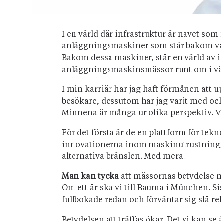
I en värld där infrastruktur är navet so
anläggningsmaskiner som står bakom varj
Bakom dessa maskiner, står en värld av
anläggningsmaskinsmässor runt om i vär
I min karriär har jag haft förmånen att 
besökare, dessutom har jag varit med oc
Minnena är många ur olika perspektiv. V
För det första är de en plattform för tek
innovationerna inom maskinutrustning, 
alternativa bränslen. Med mera.
Man kan tycka
att mässornas betydelse m
Om ett år ska vi till Bauma i München. S
fullbokade redan och förväntar sig slå r
Betydelsen att träffas ökar. Det vi kan 