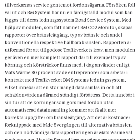
tillverkarnas service gentemot fordonsägarna. Försöken föll
väl ut och BM System har nu en färdigställd modul som kan
läggas till deras ledningssystem Road Service System. Med
hjälp av modulen, som fått namnet BM CO2 Monitor, skapas
rapporter över bränsleåtgång, typ av bränsle och andel
konventionella respektive hållbara bränslen. Rapporten är
utformad för att tillgodose Trafikverkets krav, men modulen
ger även en mer komplett rapport där till exempel typ av
körning och körsträckor finns med. I dag använder enligt
Mats Wärme 80 procent av de entreprenörer som arbetar i
kontrakt med Trafikverket BM Systems ledningssystem,
vilket innebär att en stor mängd data samlas in och att
schablonvärdena därmed ständigt förbättras. Detta innebär i
sin tur att de körningar som görs med fordon utan
automatiserad datainsamling kommer att få allt mer
korrekta uppgifter om bränsleåtgång. Att det är kostnader
förknippade med både övergången till alternativa bränslen
och den nödvändiga datarapporteringen är Mats Wärme väl