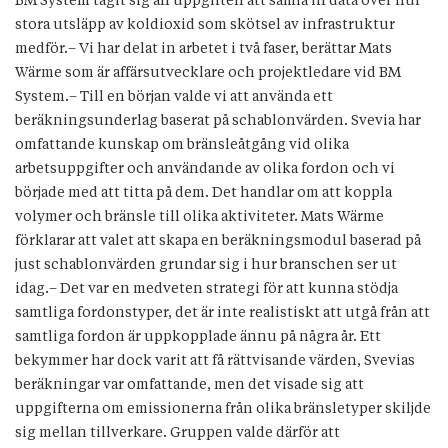
BM System tagit sig an uppgiften att samla in data över hur
stora utsläpp av koldioxid som skötsel av infrastruktur
medför.– Vi har delat in arbetet i två faser, berättar Mats
Wärme som är affärsutvecklare och projektledare vid BM
System.– Till en början valde vi att använda ett
beräkningsunderlag baserat på schablonvärden. Svevia har
omfattande kunskap om bränsleåtgång vid olika
arbetsuppgifter och användande av olika fordon och vi
började med att titta på dem. Det handlar om att koppla
volymer och bränsle till olika aktiviteter. Mats Wärme
förklarar att valet att skapa en beräkningsmodul baserad på
just schablonvärden grundar sig i hur branschen ser ut
idag.– Det var en medveten strategi för att kunna stödja
samtliga fordonstyper, det är inte realistiskt att utgå från att
samtliga fordon är uppkopplade ännu på några år. Ett
bekymmer har dock varit att få rättvisande värden, Svevias
beräkningar var omfattande, men det visade sig att
uppgifterna om emissionerna från olika bränsletyper skiljde
sig mellan tillverkare. Gruppen valde därför att