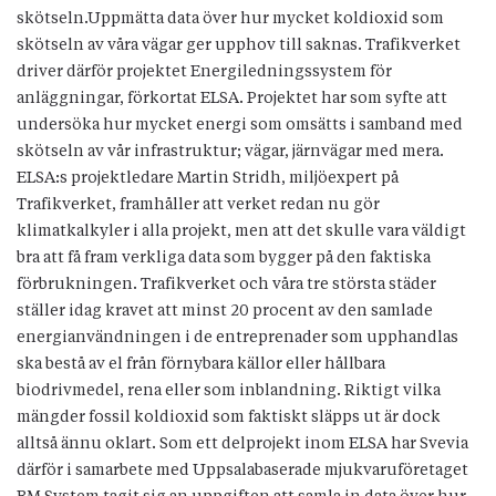
skötseln.Uppmätta data över hur mycket koldioxid som
skötseln av våra vägar ger upphov till saknas. Trafikverket
driver därför projektet Energiledningssystem för
anläggningar, förkortat ELSA. Projektet har som syfte att
undersöka hur mycket energi som omsätts i samband med
skötseln av vår infrastruktur; vägar, järnvägar med mera.
ELSA:s projektledare Martin Stridh, miljöexpert på
Trafikverket, framhåller att verket redan nu gör
klimatkalkyler i alla projekt, men att det skulle vara väldigt
bra att få fram verkliga data som bygger på den faktiska
förbrukningen. Trafikverket och våra tre största städer
ställer idag kravet att minst 20 procent av den samlade
energianvändningen i de entreprenader som upphandlas
ska bestå av el från förnybara källor eller hållbara
biodrivmedel, rena eller som inblandning. Riktigt vilka
mängder fossil koldioxid som faktiskt släpps ut är dock
alltså ännu oklart. Som ett delprojekt inom ELSA har Svevia
därför i samarbete med Uppsalabaserade mjukvaruföretaget