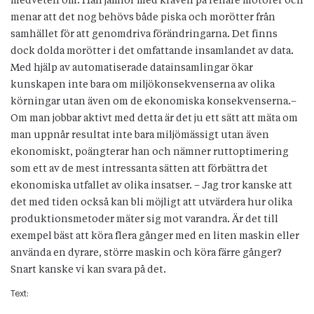
medveten om. Han jämför med kraven på renare motorer och
menar att det nog behövs både piska och morötter från
samhället för att genomdriva förändringarna. Det finns
dock dolda morötter i det omfattande insamlandet av data.
Med hjälp av automatiserade datainsamlingar ökar
kunskapen inte bara om miljökonsekvenserna av olika
körningar utan även om de ekonomiska konsekvenserna.–
Om man jobbar aktivt med detta är det ju ett sätt att mäta om
man uppnår resultat inte bara miljömässigt utan även
ekonomiskt, poängterar han och nämner ruttoptimering
som ett av de mest intressanta sätten att förbättra det
ekonomiska utfallet av olika insatser. – Jag tror kanske att
det med tiden också kan bli möjligt att utvärdera hur olika
produktionsmetoder mäter sig mot varandra. Är det till
exempel bäst att köra flera gånger med en liten maskin eller
använda en dyrare, större maskin och köra färre gånger?
Snart kanske vi kan svara på det.
Text: