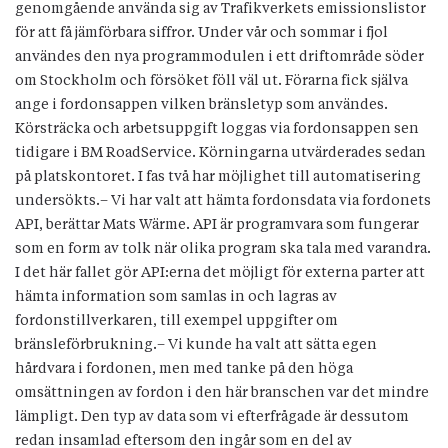
genomgående använda sig av Trafikverkets emissionslistor
för att få jämförbara siffror. Under vår och sommar i fjol
användes den nya programmodulen i ett driftområde söder
om Stockholm och försöket föll väl ut. Förarna fick själva
ange i fordonsappen vilken bränsletyp som användes.
Körsträcka och arbetsuppgift loggas via fordonsappen sen
tidigare i BM RoadService. Körningarna utvärderades sedan
på platskontoret. I fas två har möjlighet till automatisering
undersökts.– Vi har valt att hämta fordonsdata via fordonets
API, berättar Mats Wärme. API är programvara som fungerar
som en form av tolk när olika program ska tala med varandra.
I det här fallet gör API:erna det möjligt för externa parter att
hämta information som samlas in och lagras av
fordonstillverkaren, till exempel uppgifter om
bränsleförbrukning.– Vi kunde ha valt att sätta egen
hårdvara i fordonen, men med tanke på den höga
omsättningen av fordon i den här branschen var det mindre
lämpligt. Den typ av data som vi efterfrågade är dessutom
redan insamlad eftersom den ingår som en del av