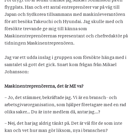
För drygt tio år sedan träffade jag Mikael Johansson på en
flygplats. Han och ett antal entreprenörer var på väg till
Japan och Sydkorea tillsammans med maskinleverantören
för att besöka Takeuchi och Hyundai. Jag skulle med och
försökte trevande ge mig till känna som
Maskinentreprenörernas representant och chefredaktör på
tidningen Maskinentreprenören.
Jag var ett udda inslag i gruppen som försökte hänga med i
samtalet så gott det gick. Snart kom frågan från Mikael
Johansson:
Maskinentreprenörerna, det är ME va?
– Jo, det stämmer, bekräftade jag. Vi är en bransch- och
arbetsgivarorganisation, som hjälper företagare med en rad
olika saker… Du är inte medlem då, antar jag…?
– Nej, det har jag aldrig tänkt på. Det är väl för de som inte
kan och vet hur man gör liksom, nya i branschen?