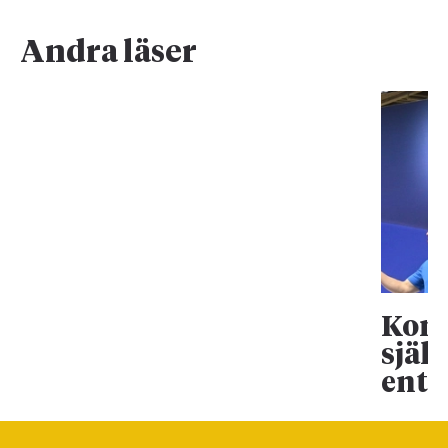
Andra läser
Koma
själ
entr