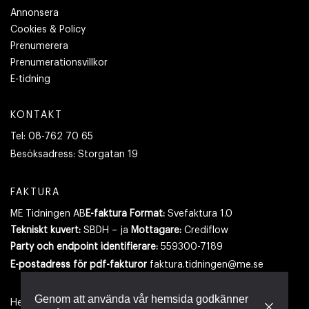
Annonsera
Cookies & Policy
Prenumerera
Prenumerationsvillkor
E-tidning
KONTAKT
Tel:
08-762 70 65
Besöksadress:
Storgatan 19
FAKTURA
ME Tidningen AB
E-faktura Format:
Svefaktura 1.0
Tekniskt kuvert:
SBDH – ja
Mottagare:
Crediflow
Party och endpoint identifierare:
559300-7189
E-postadress
för pdf-fakturor
faktura.tidningen@me.se
Genom att använda vår hemsida godkänner
Hemsidan använder cookies.
Läs mer