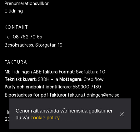
Prenumerationsvillkor
E-tidning
KONTAKT
Tel:
08-762 70 65
Besöksadress:
Storgatan 19
FAKTURA
ME Tidningen AB
E-faktura Format:
Svefaktura 1.0
Tekniskt kuvert:
SBDH – ja
Mottagare:
Crediflow
Party och endpoint identifierare:
559300-7189
E-postadress
för pdf-fakturor
faktura.tidningen@me.se
Genom att använda vår hemsida godkänner
Hemsidan använder cookies.
Läs mer
du vår
cookie policy
2026
- Tidningen Maskinentreprenören