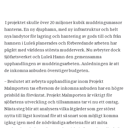
I projektet skulle över 20 miljoner kubik muddringsmassor
hanteras. En ny djuphamn, med ny infrastruktur och helt
nya landytor för lagring och hantering av gods till och från
hamnen i Luleå planerades och förberedande arbeten har
pågått med världens största mudderverk. Nu avbryter dock
Sjöfartsverket och Luleå Hamn den gemensamma
upphandlingen av muddringsarbeten. Anledningen är att
de inkomna anbuden överstiger budgeten.
– Beslutet att avbryta upphandlingar inom Projekt
Malmporten tas eftersom de inkomna anbuden har en högre
prisbild än förväntat. Projekt Malmporten är viktigt för
sjöfartens utveckling och tillsammans tar vi nu ett omtag.
Nästa steg blir att analysera vilka åtgärder som ger störst
nytta till lägst kostnad för att så snart som möjligt komma
igång igen med de nödvändiga arbetena för att möta