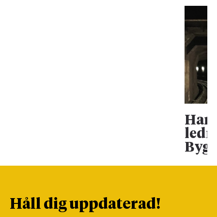
Han 
ledn
Bygg
Håll dig uppdaterad!