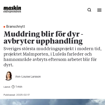
Branschnytt
Muddring blir för dyr -
avbryter upphandling
Sveriges största muddringsprojekt i modern tid,
projektet Malmporten, i Luleås farleder och
hamnområde avbryts eftersom arbetet blir för
dyrt.
Ann-Louise Larsson
1 min
Lästid:
Publicerad:
2025-02-17