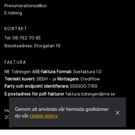
Prenumerationsvillkor
E-tidning
KONTAKT
Tel:
08-762 70 65
Besöksadress:
Storgatan 19
FAKTURA
ME Tidningen AB
E-faktura Format:
Svefaktura 1.0
Tekniskt kuvert:
SBDH – ja
Mottagare:
Crediflow
Party och endpoint identifierare:
559300-7189
E-postadress
för pdf-fakturor
faktura.tidningen@me.se
Genom att använda vår hemsida godkänner
Hemsidan använder cookies.
Läs mer
du vår
cookie policy
2026
- Tidningen Maskinentreprenören