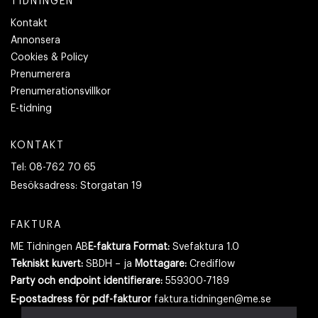
TIDNINGEN
Kontakt
Annonsera
Cookies & Policy
Prenumerera
Prenumerationsvillkor
E-tidning
KONTAKT
Tel:
08-762 70 65
Besöksadress:
Storgatan 19
FAKTURA
ME Tidningen AB
E-faktura Format:
Svefaktura 1.0
Tekniskt kuvert:
SBDH – ja
Mottagare:
Crediflow
Party och endpoint identifierare:
559300-7189
E-postadress
för pdf-fakturor
faktura.tidningen@me.se