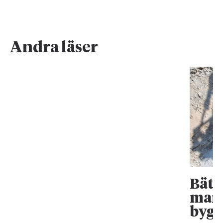
Andra läser
Bätt
mark
bygg