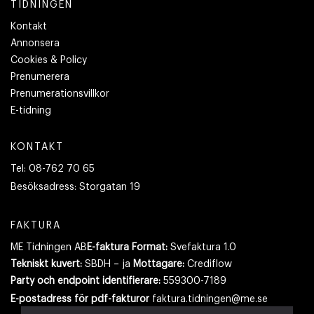
TIDNINGEN
Kontakt
Annonsera
Cookies & Policy
Prenumerera
Prenumerationsvillkor
E-tidning
KONTAKT
Tel:
08-762 70 65
Besöksadress:
Storgatan 19
FAKTURA
ME Tidningen AB
E-faktura Format:
Svefaktura 1.0
Tekniskt kuvert:
SBDH – ja
Mottagare:
Crediflow
Party och endpoint identifierare:
559300-7189
E-postadress
för pdf-fakturor
faktura.tidningen@me.se