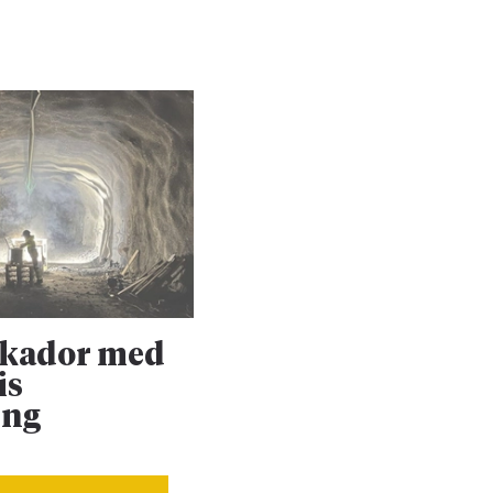
skador med
Upprustningen 
is
Dalabanan forts
ing