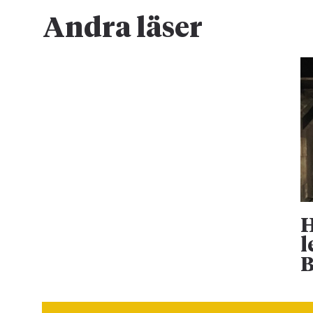
Andra läser
H
l
B