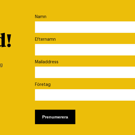
Namn
d!
Efternamn
Mailaddress
ig
Företag