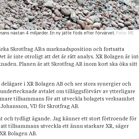
ns nästan 4 miljarder. En ny jätte föds efter förvärvet.
Foto:
ME
 stärka Skrotfrag AB:s marknadsposition och fortsatta
et är inte otroligt att det är rätt analys. XR Bolagen är int
naden. Planen är att Skrotfrag AB inom kort ska öka sitt
m delägare i XR Bolagen AB och ser stora synergier och
undertecknade avtalet om tilläggsförvärv av ytterligare
mare tillsammans för att utveckla bolagets verksamhet
 Johansson, VD för Skrotfrag AB.
at och tydligt ägande. Jag känner ett stort förtroende för
tt tillsammans utveckla ett ännu starkare XR, säger
XR Bolagen AB.