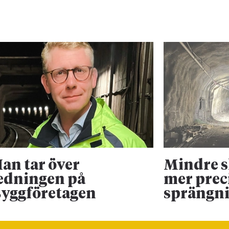
an tar över
Mindre 
edningen på
mer prec
yggföretagen
sprängn