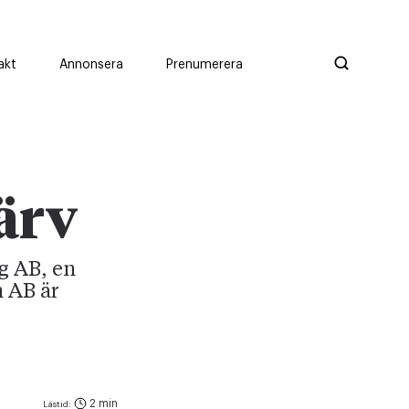
akt
Annonsera
Prenumerera
värv
g AB, en
 AB är
2 min
Lästid: