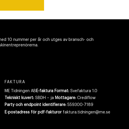
ed 10 nummer per år och utges av bransch- och
skinentreprenörerna.
FAKTURA
ME Tidningen AB
E-faktura Format:
Svefaktura 1.0
Tekniskt kuvert:
SBDH – ja
Mottagare:
Crediflow
Party och endpoint identifierare:
559300-7189
E-postadress
för pdf-fakturor
faktura.tidningen@me.se