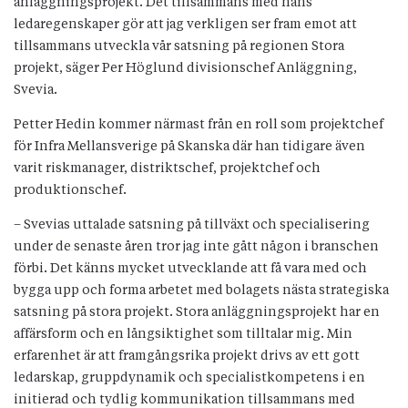
anläggningsprojekt. Det tillsammans med hans
ledaregenskaper gör att jag verkligen ser fram emot att
tillsammans utveckla vår satsning på regionen Stora
projekt, säger Per Höglund divisionschef Anläggning,
Svevia.
Petter Hedin kommer närmast från en roll som projektchef
för Infra Mellansverige på Skanska där han tidigare även
varit riskmanager, distriktschef, projektchef och
produktionschef.
– Svevias uttalade satsning på tillväxt och specialisering
under de senaste åren tror jag inte gått någon i branschen
förbi. Det känns mycket utvecklande att få vara med och
bygga upp och forma arbetet med bolagets nästa strategiska
satsning på stora projekt. Stora anläggningsprojekt har en
affärsform och en långsiktighet som tilltalar mig. Min
erfarenhet är att framgångsrika projekt drivs av ett gott
ledarskap, gruppdynamik och specialistkompetens i en
initierad och tydlig kommunikation tillsammans med