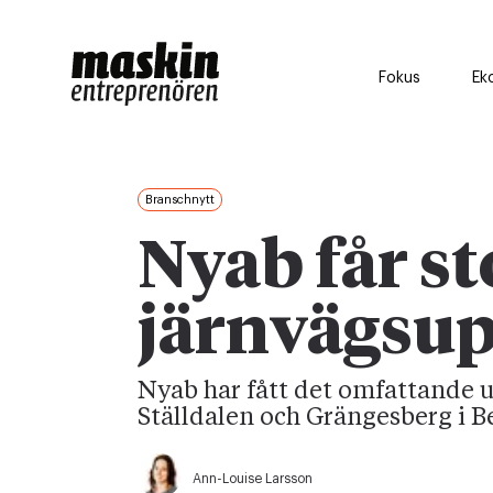
Fokus
Ek
Branschnytt
Nyab får st
järnvägsu
Nyab har fått det omfattande u
Ställdalen och Grängesberg i B
Ann-Louise Larsson