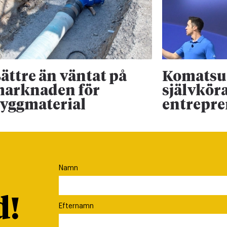
ättre än väntat på
Komatsu 
arknaden för
självkör
yggmaterial
entrepr
Namn
d!
Efternamn