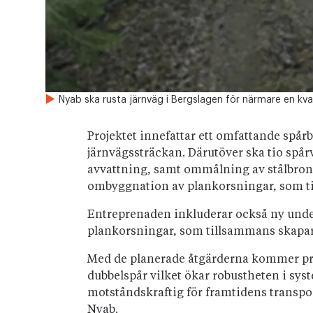
Nyab ska rusta järnväg i Bergslagen för närmare en kvar
Projektet innefattar ett omfattande spårby
järnvägssträckan. Därutöver ska tio spår
avvattning, samt ommålning av stålbron 
ombyggnation av plankorsningar, som ti
Entreprenaden inkluderar också ny unde
plankorsningar, som tillsammans skapar
Med de planerade åtgärderna kommer pro
dubbelspår vilket ökar robustheten i sys
motståndskraftig för framtidens transpo
Nyab.