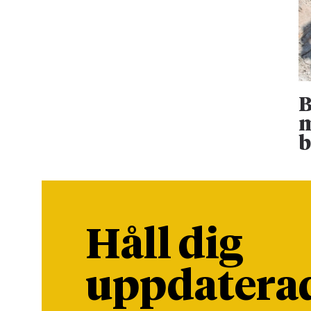
B
m
b
Håll dig
uppdatera