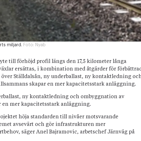
ts miljard.
Foto:
Nyab
te till förhöjd profil längs den 17,5 kilometer långa
växlar ersättas, i kombination med åtgärder för förbättra
över Ställdalsån, ny underballast, ny kontaktledning oc
llsammans skapar en mer kapacitetsstark anläggning.
rballast, ny kontaktledning och ombyggnation av
 en mer kapacitetsstark anläggning.
jektet höja standarden till nivåer motsvarande
temet avsevärt och gör infrastrukturen mer
rtbehov, säger Anel Bajramovic, arbetschef Järnväg på