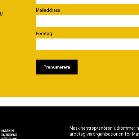
Mailaddress
ig
Företag
Maskinentreprenören utkommer m
arbetsgivarorganisationen för Ma