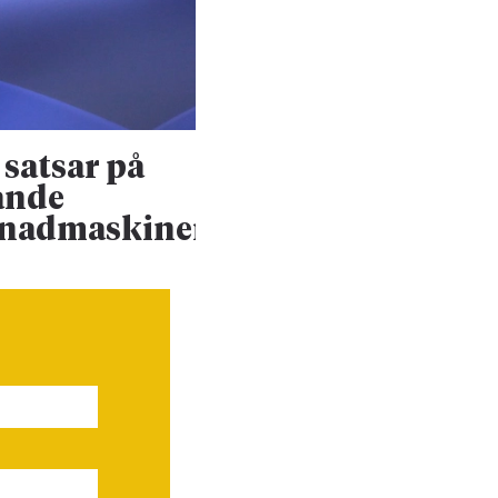
satsar på
Konsultjätte väx
ande
ännu mer
enadmaskiner