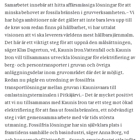
Samarbetet innebär att hitta affärsmässiga lösningar för att
minska behovet av fossila bränslen i gruvverksamheten.– Vi
har höga ambitioner när det gäller att inte bara leva upp till
de krav som redan finns på hållbarhet, vi har uttalat
visionen att vi ska leverera världens mest hållbara järnmalm.
Det här är ett viktigt steg för att uppnå den målsättningen,
säger Klas Dagertun, vd, Kaunis Iron.Vattenfall och Kaunis
Iron vill tillsammans utveckla lösningar för elektrifiering av
berg- och persontransporter i gruvan och övriga
anläggningsdelar inom gruvområdet där det är möjligt.
Redan nu pågår en utredning av fossilfria
transportlösningar mellan gruvan i Kaunisvaara till
omlastningsterminalen i Pitkäjärvi.– Det är mycket positivt
att vi nu tillsammans med Kaunis Iron tar ett steg mot ökad
elektrifiering för att fasa ut fossila bränslen, ett nödvändigt
steg i vårt gemensamma arbete med vår tids största
utmaning. Fossilfria lösningar har sin självklara plats i
framtidens samhälle och basindustri, säger Anna Borg, vd