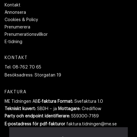
Kontakt
Annonsera
Cookies & Policy
Prenumerera
Prenumerationsvillkor
E-tidning
KONTAKT
Tel:
08-762 70 65
Besöksadress:
Storgatan 19
FAKTURA
ME Tidningen AB
E-faktura Format:
Svefaktura 1.0
Tekniskt kuvert:
SBDH – ja
Mottagare:
Crediflow
Party och endpoint identifierare:
559300-7189
E-postadress
för pdf-fakturor
faktura.tidningen@me.se