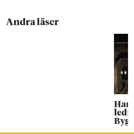
Andra läser
Han 
ledn
Bygg