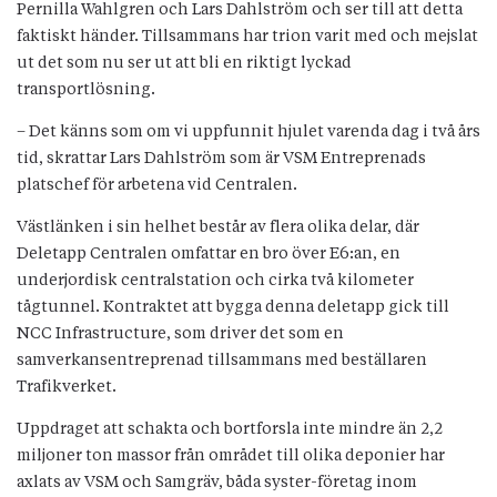
Pernilla Wahlgren och Lars Dahlström och ser till att detta
faktiskt händer. Tillsammans har trion varit med och mejslat
ut det som nu ser ut att bli en riktigt lyckad
transportlösning.
– Det känns som om vi uppfunnit hjulet varenda dag i två års
tid, skrattar Lars Dahlström som är VSM Entreprenads
platschef för arbetena vid Centralen.
Västlänken i sin helhet består av flera olika delar, där
Deletapp Centralen omfattar en bro över E6:an, en
underjordisk centralstation och cirka två kilometer
tågtunnel. Kontraktet att bygga denna deletapp gick till
NCC Infrastructure, som driver det som en
samverkansentreprenad tillsammans med beställaren
Trafikverket.
Uppdraget att schakta och bortforsla inte mindre än 2,2
miljoner ton massor från området till olika deponier har
axlats av VSM och Samgräv, båda syster-företag inom