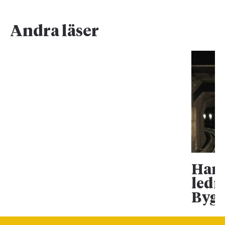
Andra läser
Han 
ledn
Bygg