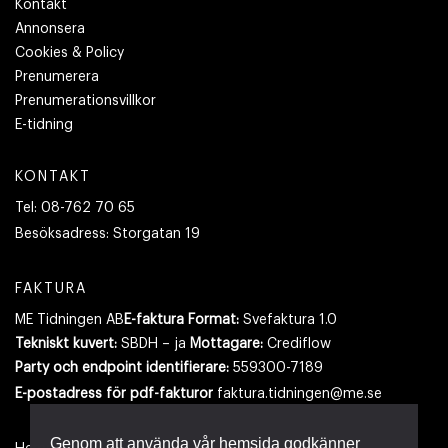
Kontakt
Annonsera
Cookies & Policy
Prenumerera
Prenumerationsvillkor
E-tidning
KONTAKT
Tel:
08-762 70 65
Besöksadress:
Storgatan 19
FAKTURA
ME Tidningen AB
E-faktura Format:
Svefaktura 1.0
Tekniskt kuvert:
SBDH – ja
Mottagare:
Crediflow
Party och endpoint identifierare:
559300-7189
E-postadress
för pdf-fakturor
faktura.tidningen@me.se
Genom att använda vår hemsida godkänner