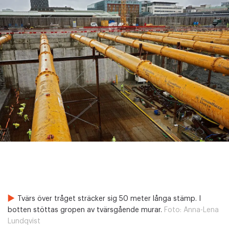
Tvärs över tråget sträcker sig 50 meter långa stämp. I
botten stöttas gropen av tvärsgående murar.
Foto:
Anna-Lena
Lundqvist