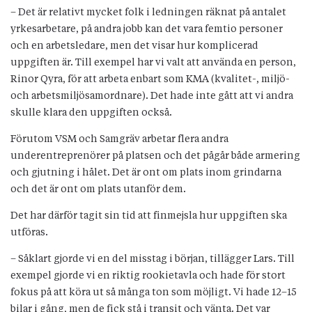
– Det är relativt mycket folk i ledningen räknat på antalet
yrkesarbetare, på andra jobb kan det vara femtio personer
och en arbetsledare, men det visar hur komplicerad
uppgiften är. Till exempel har vi valt att använda en person,
Rinor Qyra, för att arbeta enbart som KMA (kvalitet-, miljö-
och arbetsmiljösamordnare). Det hade inte gått att vi andra
skulle klara den uppgiften också.
Förutom VSM och Samgräv arbetar flera andra
underentreprenörer på platsen och det pågår både armering
och gjutning i hålet. Det är ont om plats inom grindarna
och det är ont om plats utanför dem.
Det har därför tagit sin tid att finmejsla hur uppgiften ska
utföras.
– Såklart gjorde vi en del misstag i början, tillägger Lars. Till
exempel gjorde vi en riktig rookietavla och hade för stort
fokus på att köra ut så många ton som möjligt. Vi hade 12–15
bilar i gång, men de fick stå i transit och vänta. Det var