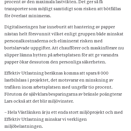
procent av den maximala lastvikten. Det ger så få
transporter som möjligt samtidigt som risken att bötfällas
för överlast minimeras.
Digitaliseringen har inneburit att hantering av papper
nästan helt försvunnit vilket enligt gruppen både minskat
personalkostnaderna och eliminerat risken med
bortslarvade uppgifter. Att chaufförer och maskinförare nu
slipper lämna hytten på arbetsplatsen för att ge varandra
papper ökar dessutom den personliga säkerheten.
Effektiv Utlastning beräknas komma att spara 8 000
lastbilslass i projektet, det motsvarar en minskning av
trafiken inom arbetsplatsen med ungefär tio procent.
Förutom de självklara besparingarna av bränsle poängterar
Lars också att det blir miljövinster.
– Hela Västlänken är ju ett enda stort miljöprojekt och med
Effektiv Utlastning minskar vi verkligen
miljöbelastningen.