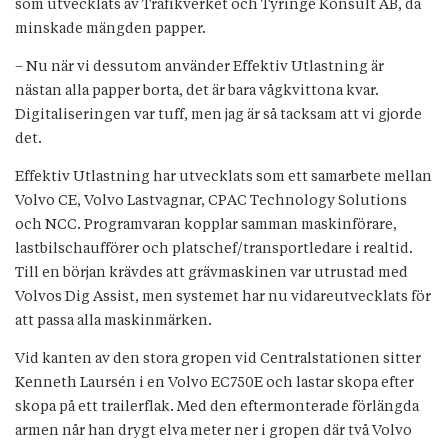
som utvecklats av Trafikverket och Tyringe Konsult AB, då
minskade mängden papper.
– Nu när vi dessutom använder Effektiv Utlastning är
nästan alla papper borta, det är bara vågkvittona kvar.
Digitaliseringen var tuff, men jag är så tacksam att vi gjorde
det.
Effektiv Utlastning har utvecklats som ett samarbete mellan
Volvo CE, Volvo Lastvagnar, CPAC Technology Solutions
och NCC. Programvaran kopplar samman maskinförare,
lastbilschaufförer och platschef/transportledare i realtid.
Till en början krävdes att grävmaskinen var utrustad med
Volvos Dig Assist, men systemet har nu vidareutvecklats för
att passa alla maskinmärken.
Vid kanten av den stora gropen vid Centralstationen sitter
Kenneth Laursén i en Volvo EC750E och lastar skopa efter
skopa på ett trailerflak. Med den eftermonterade förlängda
armen når han drygt elva meter ner i gropen där två Volvo