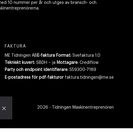
ed 10 nummer per år och utges av bransch- och
skinentreprenörerna.
FAKTURA
ME Tidningen AB
E-faktura Format:
Svefaktura 1.0
Tekniskt kuvert:
SBDH – ja
Mottagare:
Crediflow
Party och endpoint identifierare:
559300-7189
E-postadress
för pdf-fakturor
faktura.tidningen@me.se
2026
- Tidningen Maskinentreprenören