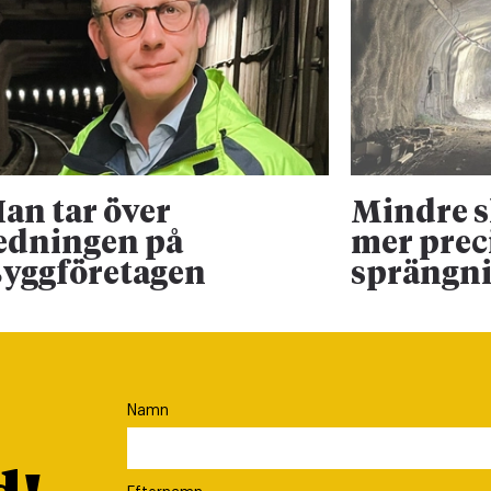
an tar över
Mindre 
edningen på
mer prec
yggföretagen
sprängn
Namn