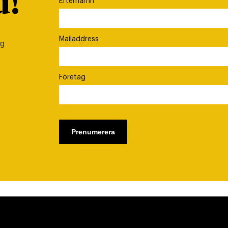
d!
Efternamn
Mailaddress
ig
Företag