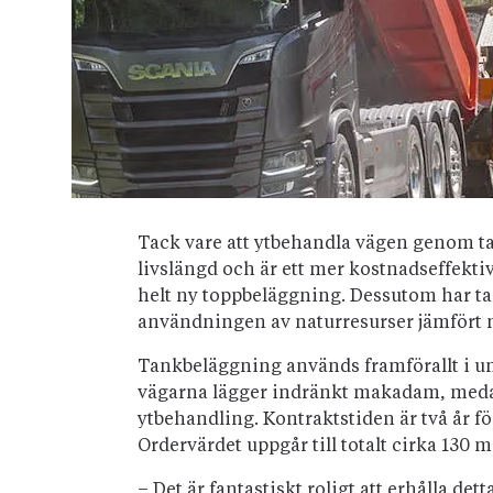
Tack vare att ytbehandla vägen genom t
livslängd och är ett mer kostnadseffektivt
helt ny toppbeläggning. Dessutom har t
användningen av naturresurser jämfört
Tankbeläggning används framförallt i un
vägarna lägger indränkt makadam, medan
ytbehandling. Kontraktstiden är två år f
Ordervärdet uppgår till totalt cirka 130 m
– Det är fantastiskt roligt att erhålla det