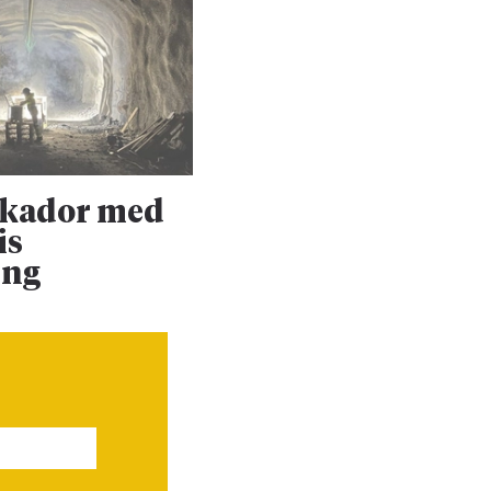
skador med
Upprustningen 
is
Dalabanan forts
ing