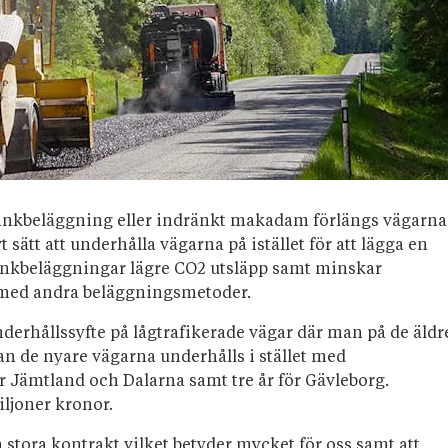
ankbeläggning eller indränkt makadam förlängs vägarna
 sätt att underhålla vägarna på istället för att lägga en
ankbeläggningar lägre CO2 utsläpp samt minskar
 med andra beläggningsmetoder.
derhållssyfte på lågtrafikerade vägar där man på de äldr
 de nyare vägarna underhålls i stället med
ör Jämtland och Dalarna samt tre år för Gävleborg.
iljoner kronor.
ta stora kontrakt vilket betyder mycket för oss samt att