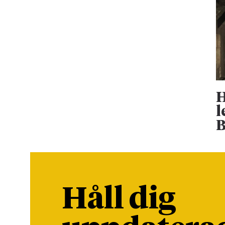
H
l
B
Håll dig