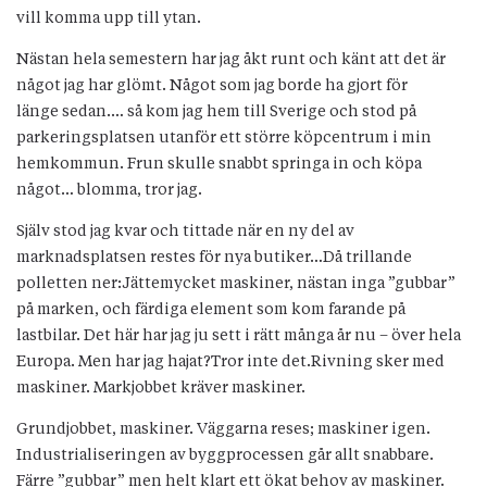
vill komma upp till ytan.
Nästan hela semestern har jag åkt runt och känt att det är
något jag har glömt. Något som jag borde ha gjort för
länge sedan.… så kom jag hem till Sverige och stod på
parkeringsplatsen utanför ett större köpcentrum i min
hemkommun. Frun skulle snabbt springa in och köpa
något… blomma, tror jag.
Själv stod jag kvar och tittade när en ny del av
marknadsplatsen restes för nya butiker…Då trillande
polletten ner:Jättemycket maskiner, nästan inga ”gubbar”
på marken, och färdiga element som kom farande på
lastbilar. Det här har jag ju sett i rätt många år nu – över hela
Europa. Men har jag hajat?Tror inte det.Rivning sker med
maskiner. Markjobbet kräver maskiner.
Grundjobbet, maskiner. Väggarna reses; maskiner igen.
Industrialiseringen av byggprocessen går allt snabbare.
Färre ”gubbar” men helt klart ett ökat behov av maskiner.