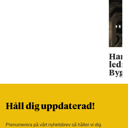
Han 
ledn
Bygg
Håll dig uppdaterad!
Prenumerera på vårt nyhetsbrev så håller vi dig