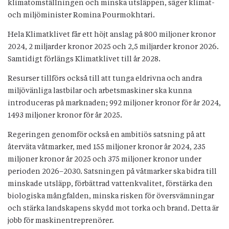
klimatomställningen och minska utsläppen, säger klimat-
och miljöminister Romina Pourmokhtari.
Hela Klimatklivet får ett höjt anslag på 800 miljoner kronor
2024, 2 miljarder kronor 2025 och 2,5 miljarder kronor 2026.
Samtidigt förlängs Klimatklivet till år 2028.
Resurser tillförs också till att tunga eldrivna och andra
miljövänliga lastbilar och arbetsmaskiner ska kunna
introduceras på marknaden; 992 miljoner kronor för år 2024,
1493 miljoner kronor för år 2025.
Regeringen genomför också en ambitiös satsning på att
återväta våtmarker, med 155 miljoner kronor år 2024, 235
miljoner kronor år 2025 och 375 miljoner kronor under
perioden 2026–2030. Satsningen på våtmarker ska bidra till
minskade utsläpp, förbättrad vattenkvalitet, förstärka den
biologiska mångfalden, minska risken för översvämningar
och stärka landskapens skydd mot torka och brand. Detta är
jobb för maskinentreprenörer.