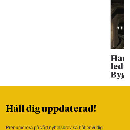
Han 
ledn
Bygg
Håll dig uppdaterad!
Prenumerera på vårt nyhetsbrev så håller vi dig