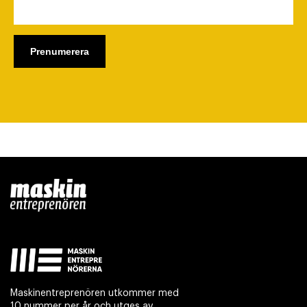
Maskinentreprenören utkommer med
10 nummer per år och utges av