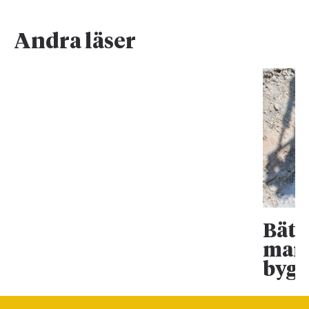
Andra läser
Bätt
mark
bygg