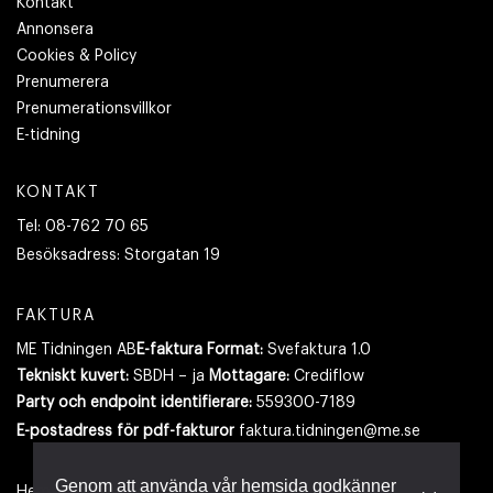
Kontakt
Annonsera
Cookies & Policy
Prenumerera
Prenumerationsvillkor
E-tidning
KONTAKT
Tel:
08-762 70 65
Besöksadress:
Storgatan 19
FAKTURA
ME Tidningen AB
E-faktura Format:
Svefaktura 1.0
Tekniskt kuvert:
SBDH – ja
Mottagare:
Crediflow
Party och endpoint identifierare:
559300-7189
E-postadress
för pdf-fakturor
faktura.tidningen@me.se
Genom att använda vår hemsida godkänner
Hemsidan använder cookies.
Läs mer