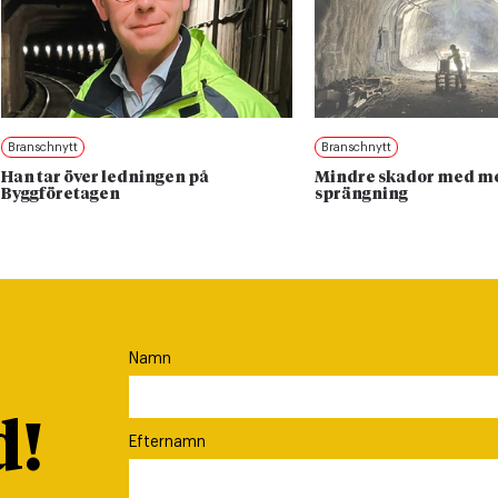
Branschnytt
Branschnytt
Han tar över ledningen på
Mindre skador med me
Byggföretagen
sprängning
Namn
d!
Efternamn