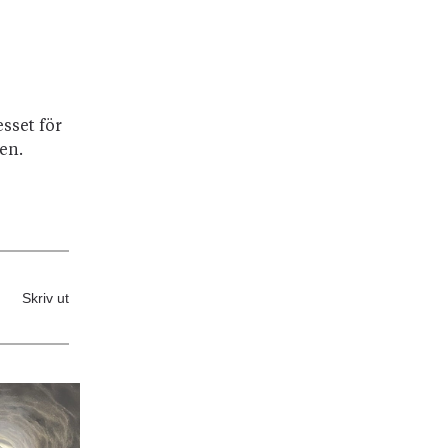
sset för
ten.
Skriv ut