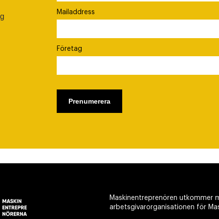
Mailaddress
ig
Företag
Maskinentreprenören utkommer m
arbetsgivarorganisationen för Ma