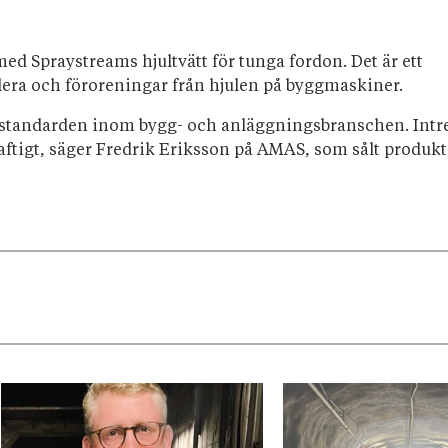
med Spraystreams hjultvätt för tunga fordon. Det är ett
a lera och föroreningar från hjulen på byggmaskiner.
öja standarden inom bygg- och anläggningsbranschen. Intre
aftigt, säger Fredrik Eriksson på AMAS, som sålt produk