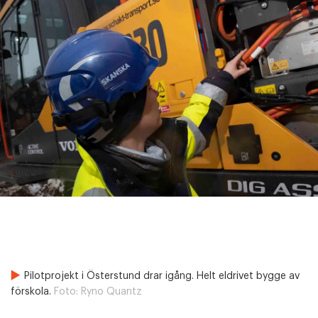
Pilotprojekt i Österstund drar igång. Helt eldrivet bygge av
förskola.
Foto:
Ryno Quantz