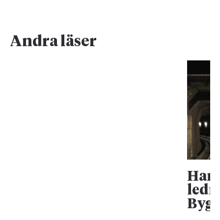
Andra läser
Han 
ledn
Bygg