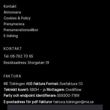
Kontakt
Annonsera
Cookies & Policy
Prenumerera
Prenumerationsvillkor
E-tidning
KONTAKT
Tel:
08-762 70 65
Besöksadress:
Storgatan 19
FAKTURA
ME Tidningen AB
E-faktura Format:
Svefaktura 1.0
Tekniskt kuvert:
SBDH – ja
Mottagare:
Crediflow
Party och endpoint identifierare:
559300-7189
E-postadress
för pdf-fakturor
faktura.tidningen@me.se