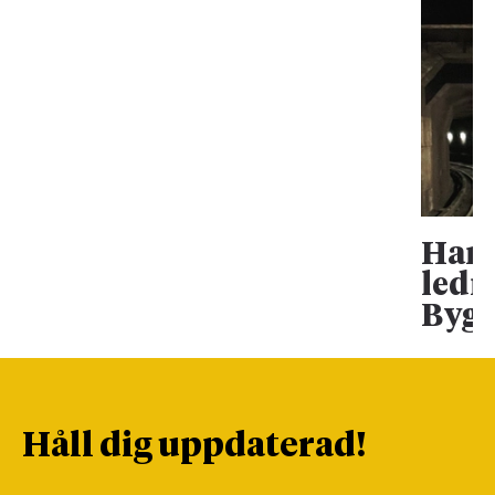
Han 
ledn
Bygg
Håll dig uppdaterad!