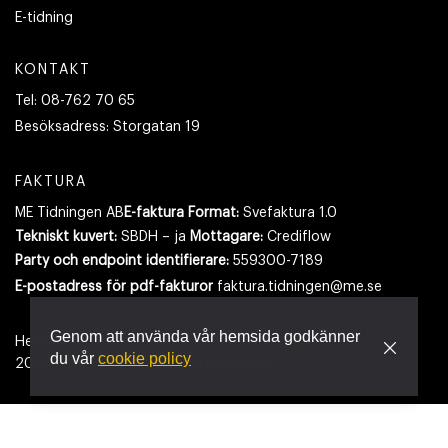
E-tidning
KONTAKT
Tel:
08-762 70 65
Besöksadress:
Storgatan 19
FAKTURA
ME Tidningen AB
E-faktura Format:
Svefaktura 1.0
Tekniskt kuvert:
SBDH – ja
Mottagare:
Crediflow
Party och endpoint identifierare:
559300-7189
E-postadress
för pdf-fakturor
faktura.tidningen@me.se
Genom att använda vår hemsida godkänner
Hemsidan använder cookies.
Läs mer
du vår
cookie policy
2026
- Tidningen Maskinentreprenören