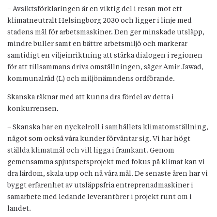
– Avsiktsförklaringen är en viktig del i resan mot ett
klimatneutralt Helsingborg 2030 och ligger i linje med
stadens mål för arbetsmaskiner. Den ger minskade utsläpp,
mindre buller samt en bättre arbetsmiljö och markerar
samtidigt en viljeinriktning att stärka dialogen i regionen
för att tillsammans driva omställningen, säger Amir Jawad,
kommunalråd (L) och miljönämndens ordförande.
Skanska räknar med att kunna dra fördel av detta i
konkurrensen.
– Skanska har en nyckelroll i samhällets klimatomställning,
något som också våra kunder förväntar sig. Vi har högt
ställda klimatmål och vill ligga i framkant. Genom
gemensamma spjutspetsprojekt med fokus på klimat kan vi
dra lärdom, skala upp och nå våra mål. De senaste åren har vi
byggt erfarenhet av utsläppsfria entreprenadmaskiner i
samarbete med ledande leverantörer i projekt runt om i
landet.