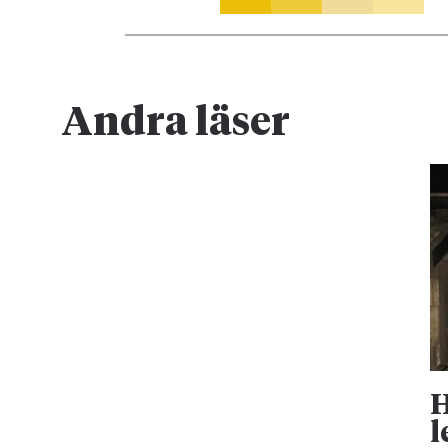
Andra läser
H
l