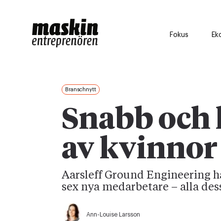
Fokus
Ek
Branschnytt
Snabb och 
av kvinnor
Aarsleff Ground Engineering ha
sex nya medarbetare – alla de
Ann-Louise Larsson