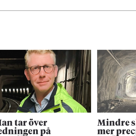
an tar över
Mindre 
edningen på
mer prec