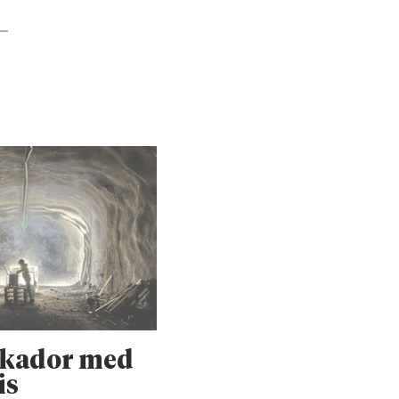
skador med
Upprustningen 
is
Dalabanan forts