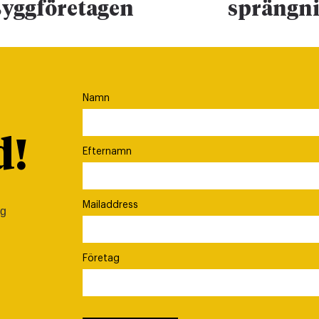
yggföretagen
sprängn
Namn
d!
Efternamn
Mailaddress
ig
Företag