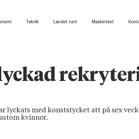
onomi
Teknik
Landet runt
Maskintest
Kont
lyckad rekryter
r lyckats med konststycket att på sex veck
ssutom kvinnor.