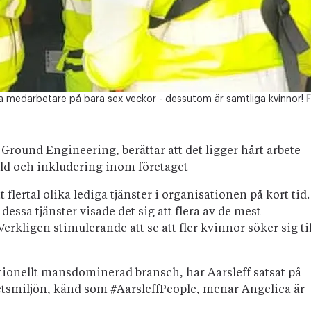
ya medarbetare på bara sex veckor - dessutom är samtliga kvinnor!
F
Ground Engineering, berättar att det ligger hårt arbete
ald och inkludering inom företaget
t flertal olika lediga tjänster i organisationen på kort tid.
dessa tjänster visade det sig att flera av de mest
erkligen stimulerande att se att fler kvinnor söker sig til
aditionellt mansdominerad bransch, har Aarsleff satsat på
betsmiljön, känd som #AarsleffPeople, menar Angelica är