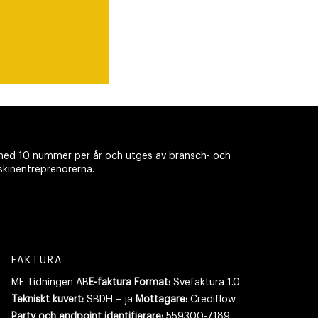
ed 10 nummer per år och utges av bransch- och
skinentreprenörerna.
FAKTURA
ME Tidningen AB
E-faktura Format:
Svefaktura 1.0
Tekniskt kuvert:
SBDH – ja
Mottagare:
Crediflow
Party och endpoint identifierare:
559300-7189