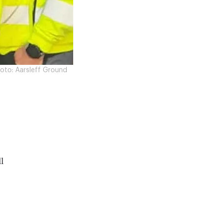
oto:
Aarsleff Ground
l