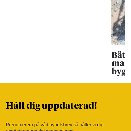
Bätt
mark
bygg
Håll dig uppdaterad!
Prenumerera på vårt nyhetsbrev så håller vi dig