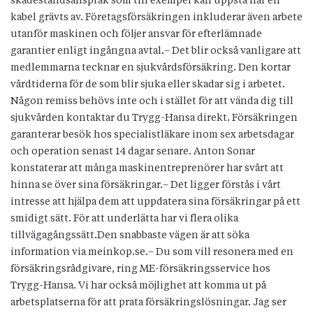
skadeståndsanspråk som till exempel kan uppstå när en
kabel grävts av. Företagsförsäkringen inkluderar även arbete
utanför maskinen och följer ansvar för efterlämnade
garantier enligt ingångna avtal.– Det blir också vanligare att
medlemmarna tecknar en sjukvårdsförsäkring. Den kortar
vårdtiderna för de som blir sjuka eller skadar sig i arbetet.
Någon remiss behövs inte och i stället för att vända dig till
sjukvården kontaktar du Trygg-Hansa direkt. Försäkringen
garanterar ­besök hos specialistläkare inom sex arbets­dagar
och operation senast 14 dagar senare. Anton Sonar
konstaterar att många maskinentreprenörer har svårt att
hinna se över sina försäkringar.– Det ligger förstås i vårt
intresse att hjälpa dem att uppdatera sina försäkringar på ett
smidigt sätt. För att underlätta har vi flera olika
tillvägagångssätt.Den snabbaste vägen är att söka
information via meinkop.se.– Du som vill resonera med en
försäkringsrådgivare, ring ME-försäkringsservice hos
Trygg-Hansa. Vi har också möjlighet att komma ut på
arbetsplatserna för att prata försäkringslösningar. Jag ser