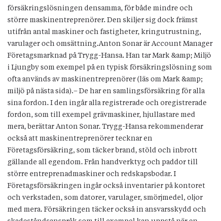
försäkringslösningen densamma, för både mindre och
större maskinentreprenörer. Den skiljer sig dock främst
utifrån antal maskiner och fastigheter, kringutrustning,
varulager och omsättning.Anton Sonar är Account Manager
Företagsmarknad på Trygg-Hansa. Han tar Mark &amp; Miljö
i Ljungby som exempel på en typisk försäkringslösning som
ofta används av maskinentreprenörer (läs om Mark &amp;
miljö på nästa sida).– De har en samlingsförsäkring för alla
sina fordon. I den ingår alla registrerade och oregistrerade
fordon, som till exempel grävmaskiner, hjullastare med
mera, berättar Anton Sonar. Trygg-Hansa rekommenderar
också att maskinentreprenörer tecknar en
Företagsförsäkring, som täcker brand, stöld och inbrott
gällande all egendom. Från handverktyg och paddor till
större entreprenadmaskiner och redskapsbodar. I
Företagsförsäkringen ingår också inventarier på kontoret
och verkstaden, som datorer, varulager, smörjmedel, oljor
med mera. Försäkringen täcker också in ansvarsskydd och