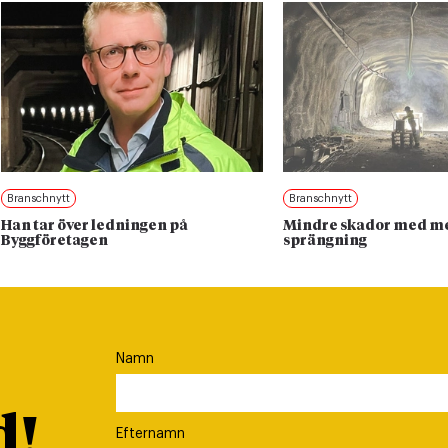
Branschnytt
Branschnytt
Han tar över ledningen på
Mindre skador med me
Byggföretagen
sprängning
Namn
d!
Efternamn