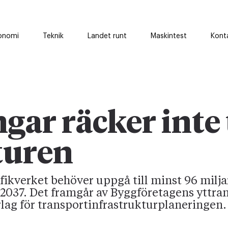
onomi
Teknik
Landet runt
Maskintest
Kont
gar räcker inte t
turen
ikverket behöver uppgå till minst 96 milja
l 2037. Det framgår av Byggföretagens yttra
lag för transportinfrastrukturplaneringen.