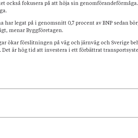
et också fokusera på att höja sin genomförandeförmåga.
ga.
na har legat på i genomsnitt 0,7 procent av BNP sedan bör
åligt, menar Byggföretagen.
gar ökar förslitningen på väg och järnväg och Sverige be
et är hög tid att investera i ett förbättrat transportsyst