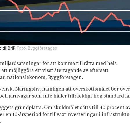
 till BNP.
Foto:
Byggföretagen
jardsatsningar för att komma till rätta med hela
tt möjliggöra ett visst återtagande av eftersatt
ar, nationalekonom, Byggföretagen.
nskt Näringsliv, nämligen att överskottsmålet bör över
 och järnvägar som inte håller tillräckligt hög standard lä
yggets grundplatta. Om skuldmålet sätts till 40 procent a
r en 10-årsperiod för tillväxtinvesteringar i infrastrukt
.