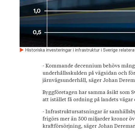
Historiska investeringar i infrastruktur i Sverige relaterat
- Kommande decennium behövs mångmil
underhållsskulden på vägsidan och för a
järnvägsunderhåll, säger Johan Derem
Byggföretagen har samma åsikt som Sve
att istället få ordning på landets vägar
- Infrastruktursatsningar är samhällsb
frigörs mer än 500 miljarder kronor öve
kraftförsörjning, säger Johan Deremar