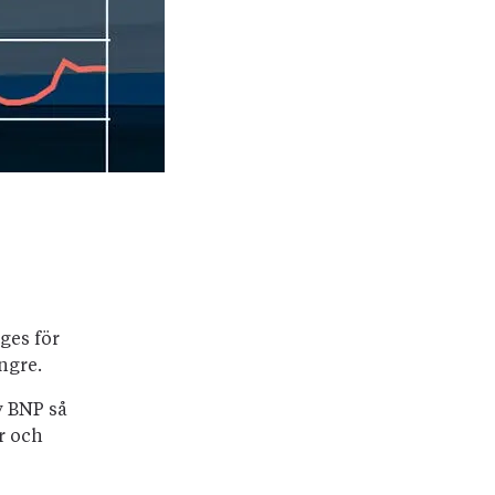
ges för
ngre.
v BNP så
ur och