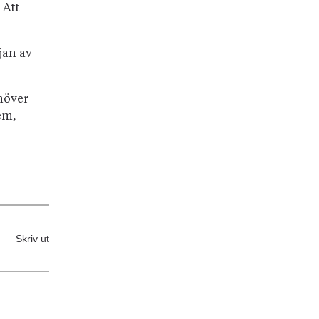
 Att
jan av
höver
em,
Skriv ut