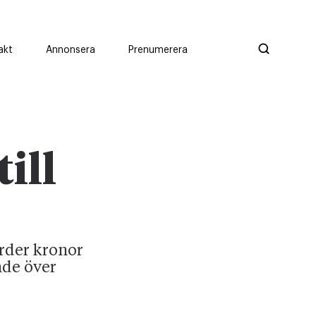
akt
Annonsera
Prenumerera
ill
rder kronor
nde över