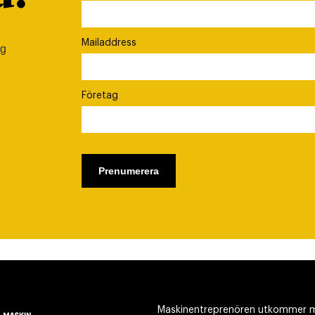
Mailaddress
ig
Företag
Maskinentreprenören utkommer m