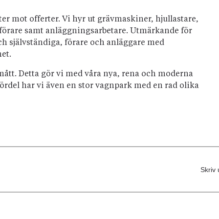
er mot offerter. Vi hyr ut grävmaskiner, hjullastare,
 förare samt anläggningsarbetare. Utmärkande för
ch självständiga, förare och anläggare med
et.
m smått. Detta gör vi med våra nya, rena och moderna
fördel har vi även en stor vagnpark med en rad olika
Skriv 