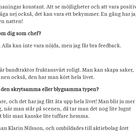
tmaningar konstant. Att se möjligheter och att vara positi
t säga nej också, det kan vara ett bekymmer. En gång har j
den natten!
 om dig som chef?
g. Alla kan inte vara nöjda, men jag får bra feedback.
 är bandtraktor fruktansvärt roligt. Man kan skapa saker,
nen också, den har man kört hela livet.
u den skrytsamma eller blygsamma typen?
are, och det har jag fått äta upp hela livet! Man blir ju mer
när man står på scenen, då tar man det nog lite lugnt
t blir man kanske lite tuffare hemma.
n Klarin Nilsson, och ombildades till aktiebolag året