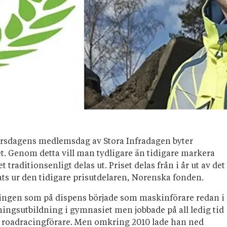
torsdagens medlemsdag av Stora Infradagen byter
et. Genom detta vill man tydligare än tidigare markera
 traditionsenligt delas ut. Priset delas från i år ut av det
s ur den tidigare prisutdelaren, Norenska fonden.
ringen som på dispens började som maskinförare redan i
ningsutbildning i gymnasiet men jobbade på all ledig tid
m roadracingförare. Men omkring 2010 lade han ned