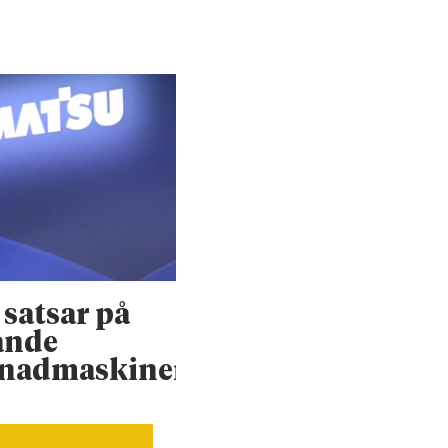
satsar på
Konsultjätte väx
ande
ännu mer
enadmaskiner