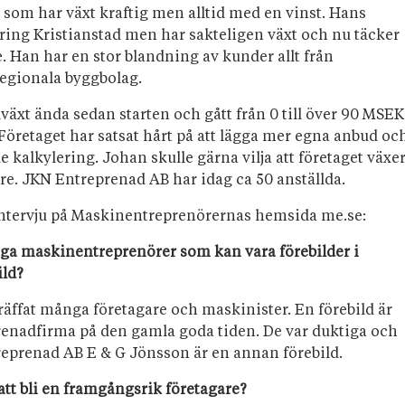
 som har växt kraftig men alltid med en vinst. Hans
ing Kristianstad men har sakteligen växt och nu täcker
 Han har en stor blandning av kunder allt från
egionala byggbolag.
växt ända sedan starten och gått från 0 till över 90 MSEK
öretaget har satsat hårt på att lägga mer egna anbud oc
kalkylering. Johan skulle gärna vilja att företaget växe
are. JKN Entreprenad AB har idag ca 50 anställda.
 intervju på Maskinentreprenörernas hemsida me.se:
unga maskinentreprenörer som kan vara förebilder i
ild?
träffat många företagare och maskinister. En förebild är
renadfirma på den gamla goda tiden. De var duktiga och
eprenad AB E & G Jönsson är en annan förebild.
att bli en framgångsrik företagare?