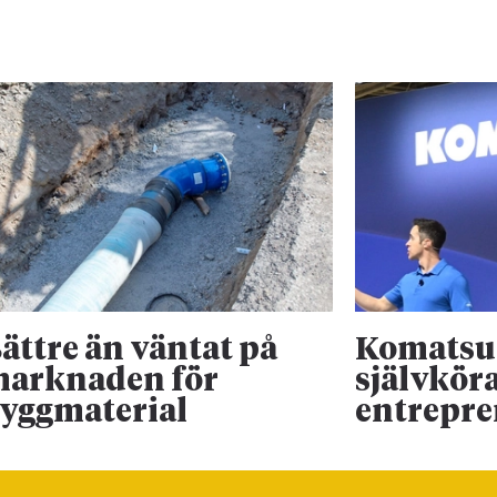
ättre än väntat på
Komatsu 
arknaden för
självkör
yggmaterial
entrepr