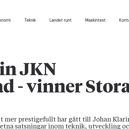
onomi
Teknik
Landet runt
Maskintest
Kont
rin JKN
d - vinner Stor
lt mer prestigefullt har gått till Johan Klari
tna satsningar inom teknik, utveckling oc