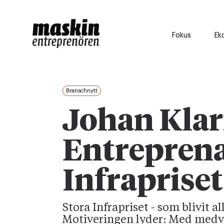
Fokus
Ek
Branschnytt
Johan Kla
Entreprena
Infrapriset
Stora Infrapriset - som blivit al
Motiveringen lyder: Med medve