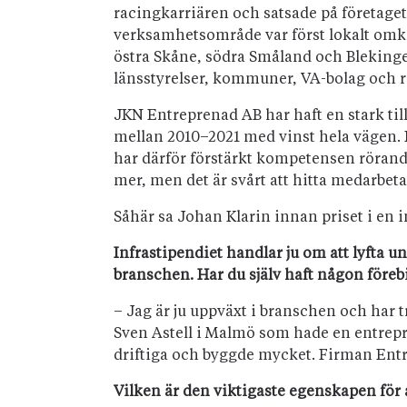
racingkarriären och satsade på företaget
verksamhetsområde var först lokalt omkr
östra Skåne, södra Småland och Blekinge.
länsstyrelser, kommuner, VA-bolag och r
JKN Entreprenad AB har haft en stark till
mellan 2010–2021 med vinst hela vägen. F
har därför förstärkt kompetensen rörande 
mer, men det är svårt att hitta medarbet
Såhär sa Johan Klarin innan priset i en
Infrastipendiet handlar ju om att lyfta 
branschen. Har du själv haft någon föreb
– Jag är ju uppväxt i branschen och har 
Sven Astell i Malmö som hade en entrep
driftiga och byggde mycket. Firman Entr
Vilken är den viktigaste egenskapen för 