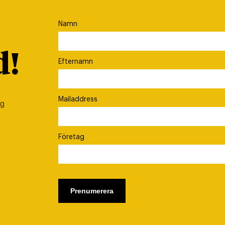
Namn
d!
Efternamn
Mailaddress
ig
Företag