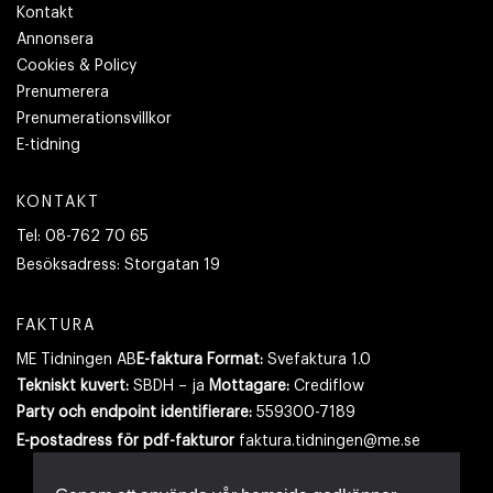
Kontakt
Annonsera
Cookies & Policy
Prenumerera
Prenumerationsvillkor
E-tidning
KONTAKT
Tel:
08-762 70 65
Besöksadress:
Storgatan 19
FAKTURA
ME Tidningen AB
E-faktura Format:
Svefaktura 1.0
Tekniskt kuvert:
SBDH – ja
Mottagare:
Crediflow
Party och endpoint identifierare:
559300-7189
E-postadress
för pdf-fakturor
faktura.tidningen@me.se