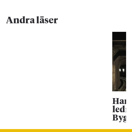
Andra läser
Han 
ledn
Bygg