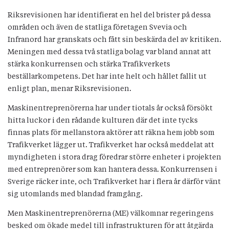
Riksrevisionen har identifierat en hel del brister på dessa
områden och även de statliga företagen Svevia och
Infranord har granskats och fått sin beskärda del av kritiken.
Meningen med dessa två statliga bolag var bland annat att
stärka konkurrensen och stärka Trafikverkets
beställarkompetens. Det har inte helt och hållet fallit ut
enligt plan, menar Riksrevisionen.
Maskinentreprenörerna har under tiotals år också försökt
hitta luckor i den rådande kulturen där det inte tycks
finnas plats för mellanstora aktörer att räkna hem jobb som
Trafikverket lägger ut. Trafikverket har också meddelat att
myndigheten i stora drag föredrar större enheter i projekten
med entreprenörer som kan hantera dessa. Konkurrensen i
Sverige räcker inte, och Trafikverket har i flera år därför vänt
sig utomlands med blandad framgång.
Men Maskinentreprenörerna (ME) välkomnar regeringens
besked om ökade medel till infrastrukturen för att åtgärda