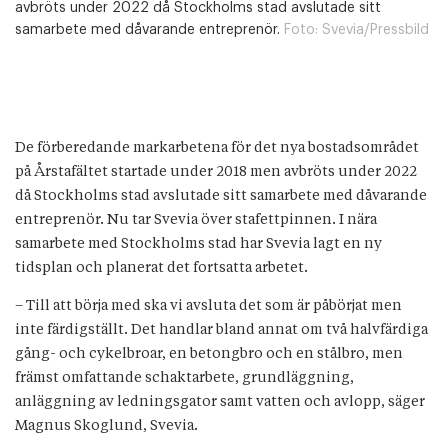
avbröts under 2022 då Stockholms stad avslutade sitt
samarbete med dåvarande entreprenör.
Foto:
Svevia/Pressbild
De förberedande markarbetena för det nya bostadsområdet
på Årstafältet startade under 2018 men avbröts under 2022
då Stockholms stad avslutade sitt samarbete med dåvarande
entreprenör. Nu tar Svevia över stafettpinnen. I nära
samarbete med Stockholms stad har Svevia lagt en ny
tidsplan och planerat det fortsatta arbetet.
– Till att börja med ska vi avsluta det som är påbörjat men
inte färdigställt. Det handlar bland annat om två halvfärdiga
gång- och cykelbroar, en betongbro och en stålbro, men
främst omfattande schaktarbete, grundläggning,
anläggning av ledningsgator samt vatten och avlopp, säger
Magnus Skoglund, Svevia.