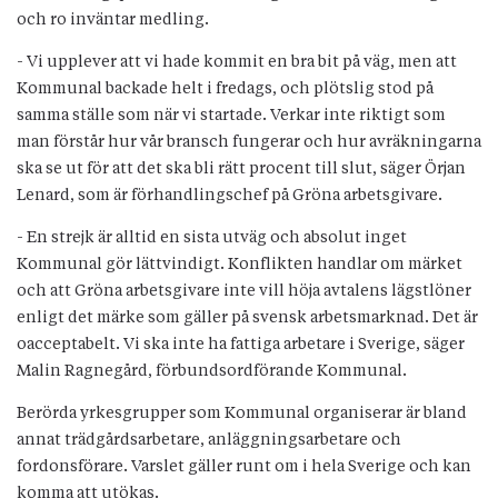
och ro inväntar medling.
- Vi upplever att vi hade kommit en bra bit på väg, men att
Kommunal backade helt i fredags, och plötslig stod på
samma ställe som när vi startade. Verkar inte riktigt som
man förstår hur vår bransch fungerar och hur avräkningarna
ska se ut för att det ska bli rätt procent till slut, säger Örjan
Lenard, som är förhandlingschef på Gröna arbetsgivare.
- En strejk är alltid en sista utväg och absolut inget
Kommunal gör lättvindigt. Konflikten handlar om märket
och att Gröna arbetsgivare inte vill höja avtalens lägstlöner
enligt det märke som gäller på svensk arbetsmarknad. Det är
oacceptabelt. Vi ska inte ha fattiga arbetare i Sverige, säger
Malin Ragnegård, förbundsordförande Kommunal.
Berörda yrkesgrupper som Kommunal organiserar är bland
annat trädgårdsarbetare, anläggningsarbetare och
fordonsförare. Varslet gäller runt om i hela Sverige och kan
komma att utökas.