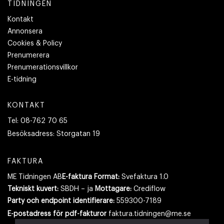
TIDNINGEN
Kontakt
Annonsera
Cookies & Policy
Prenumerera
Prenumerationsvillkor
E-tidning
KONTAKT
Tel:
08-762 70 65
Besöksadress:
Storgatan 19
FAKTURA
ME Tidningen AB
E-faktura Format:
Svefaktura 1.0
Tekniskt kuvert:
SBDH – ja
Mottagare:
Crediflow
Party och endpoint identifierare:
559300-7189
E-postadress
för pdf-fakturor
faktura.tidningen@me.se