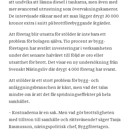
att undvika att lämna diesel i tankarna, men även med
mer avancerad utrustning som övervakningskameror.
De intervjuade räknar med att man lägger drygt 30 000
kronor extra i snitt på brottförebyggande åtgärder.
Att företag blir utsatta för stölder är inte bara ett
problem för bolagen själva. Tio procent av bygg-
företagen har avstått investeringar i verksamheten
under det senaste halvåret till följd av oro eller
utsatthet för brott. Det visar en ny undersökning från
Svenskt Näringsliv där drygt 4 000 företag har svarat.
Att stölder är ett stort problem för bygg- och
anläggningsbranschen är känt, men vad det talas
mindre om är att det får spridningseffekter på hela
samhället.
– Kostnaderna är en sak. Men vad gör brottsligheten
med tilltron till samhälle och rättsväsende? säger Tanja
Rasmusson, näringspolitisk chef, Byggföretagen.