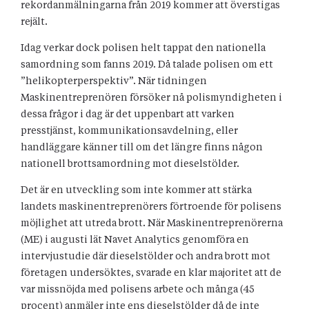
rekordanmälningarna från 2019 kommer att överstigas
rejält.
Idag verkar dock polisen helt tappat den nationella
samordning som fanns 2019. Då talade polisen om ett
”helikopterperspektiv”. När tidningen
Maskinentreprenören försöker nå polismyndigheten i
dessa frågor i dag är det uppenbart att varken
presstjänst, kommunikationsavdelning, eller
handläggare känner till om det längre finns någon
nationell brottsamordning mot dieselstölder.
Det är en utveckling som inte kommer att stärka
landets maskinentreprenörers förtroende för polisens
möjlighet att utreda brott. När Maskinentreprenörerna
(ME) i augusti lät Navet Analytics genomföra en
intervjustudie där dieselstölder och andra brott mot
företagen undersöktes, svarade en klar majoritet att de
var missnöjda med polisens arbete och många (45
procent) anmäler inte ens dieselstölder då de inte