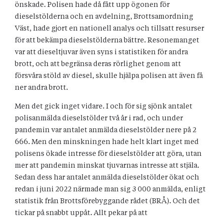
önskade. Polisen hade då fått upp ögonen för
dieselstölderna och en avdelning, Brottsamordning
Väst, hade gjort en nationell analys och tillsatt resurser
för att bekämpa dieselstölderna bättre. Resonemanget
var att dieseltjuvar även syns i statistiken för andra
brott, och att begränsa deras rörlighet genom att
försvåra stöld av diesel, skulle hjälpa polisen att även få
ner andra brott.
Men det gick inget vidare. I och för sig sjönk antalet
polisanmälda dieselstölder två år i rad, och under
pandemin var antalet anmälda dieselstölder nere på 2
666. Men den minskningen hade helt klart inget med
polisens ökade intresse för dieselstölder att göra, utan
mer att pandemin minskat tjuvarnas intresse att stjäla.
Sedan dess har antalet anmälda dieselstölder ökat och
redan i juni 2022 närmade man sig 3 000 anmälda, enligt
statistik från Brottsförebyggande rådet (BRÅ). Och det
tickar på snabbt uppåt. Allt pekar på att