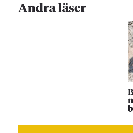
Andra läser
B
m
b