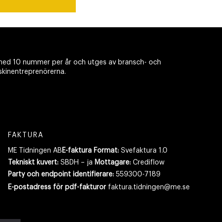
ed 10 nummer per år och utges av bransch- och
skinentreprenörerna.
FAKTURA
ME Tidningen AB
E-faktura Format:
Svefaktura 1.0
Tekniskt kuvert:
SBDH – ja
Mottagare:
Crediflow
Party och endpoint identifierare:
559300-7189
E-postadress
för pdf-fakturor
faktura.tidningen@me.se