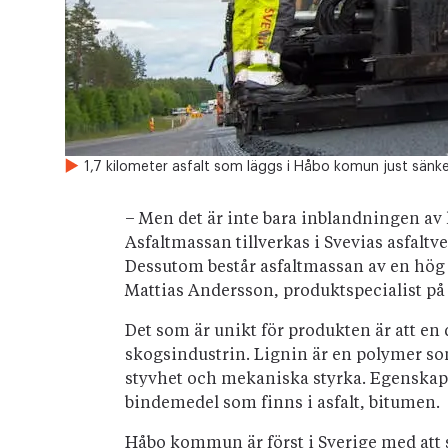
1,7 kilometer asfalt som läggs i Håbo komun just sän
– Men det är inte bara inblandningen av 
Asfaltmassan tillverkas i Svevias asfaltv
Dessutom består asfaltmassan av en hög a
Mattias Andersson, produktspecialist på a
Det som är unikt för produkten är att en 
skogsindustrin. Lignin är en polymer som
styvhet och mekaniska styrka. Egenskaper
bindemedel som finns i asfalt, bitumen.
Håbo kommun är först i Sverige med att s