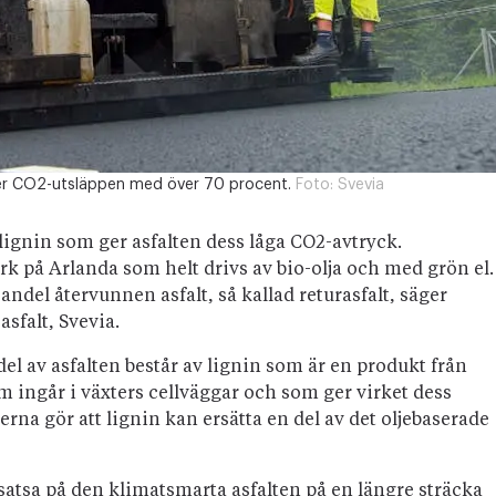
ker CO2-utsläppen med över 70 procent.
Foto:
Svevia
lignin som ger asfalten dess låga CO2-avtryck.
erk på Arlanda som helt drivs av bio-olja och med grön el.
ndel återvunnen asfalt, så kallad returasfalt, säger
sfalt, Svevia.
del av asfalten består av lignin som är en produkt från
 ingår i växters cellväggar och som ger virket dess
na gör att lignin kan ersätta en del av det oljebaserade
atsa på den klimatsmarta asfalten på en längre sträcka