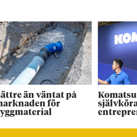
ättre än väntat på
Komatsu 
arknaden för
självkör
yggmaterial
entrepr