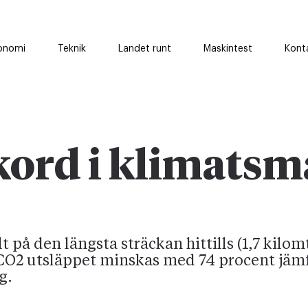
onomi
Teknik
Landet runt
Maskintest
Kont
kord i klimatsm
 på den längsta sträckan hittills (1,7 kilomt
tt CO2 utsläppet minskas med 74 procent jä
g.