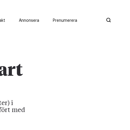
akt
Annonsera
Prenumerera
art
er) i
mfört med