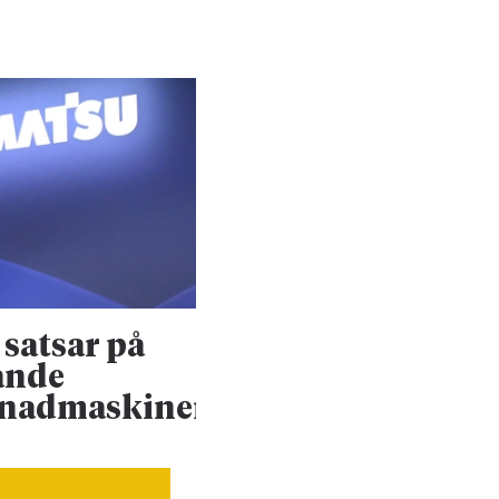
satsar på
Konsultjätte väx
ande
ännu mer
enadmaskiner