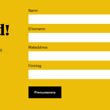
Namn
d!
Efternamn
Mailaddress
ig
Företag