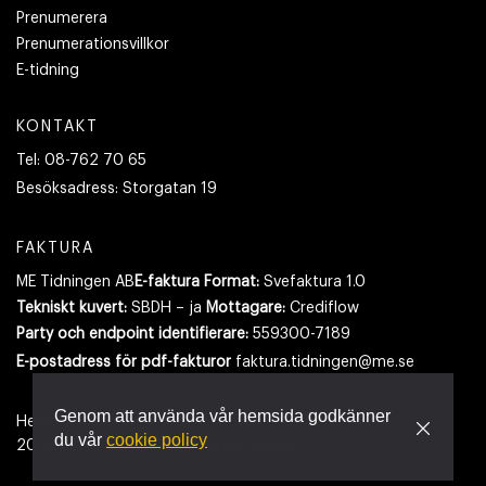
Prenumerera
Prenumerationsvillkor
E-tidning
KONTAKT
Tel:
08-762 70 65
Besöksadress:
Storgatan 19
FAKTURA
ME Tidningen AB
E-faktura Format:
Svefaktura 1.0
Tekniskt kuvert:
SBDH – ja
Mottagare:
Crediflow
Party och endpoint identifierare:
559300-7189
E-postadress
för pdf-fakturor
faktura.tidningen@me.se
Genom att använda vår hemsida godkänner
Hemsidan använder cookies.
Läs mer
du vår
cookie policy
2026
- Tidningen Maskinentreprenören